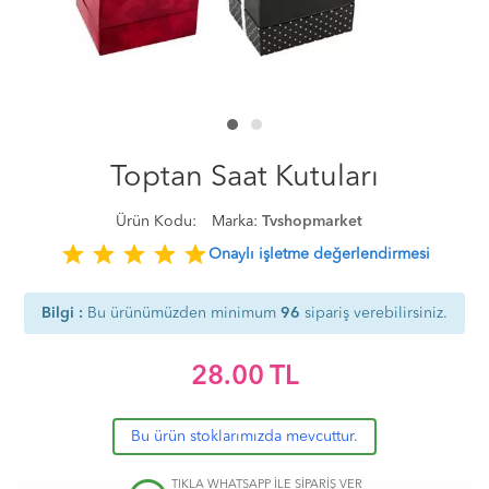
Toptan Saat Kutuları
Ürün Kodu:
Marka:
Tvshopmarket
star
star
star
star
star
Onaylı işletme değerlendirmesi
Bilgi :
Bu ürünümüzden minimum
96
sipariş verebilirsiniz.
28.00
TL
Bu ürün stoklarımızda mevcuttur.
TIKLA WHATSAPP İLE SİPARİŞ VER