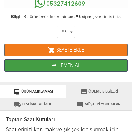
05327412609
Bilgi :
Bu ürünümüzden minimum
96
sipariş verebilirsiniz.
shopping_cart
SEPETE EKLE
HEMEN AL
receipt
credit_card
ÜRÜN AÇIKLAMASI
ÖDEME BİLGİLERİ
local_shipping
comment
TESLİMAT VE İADE
MÜŞTERİ YORUMLARI
Toptan Saat Kutuları
Saatlerinizi korumak ve şık şekilde sunmak için