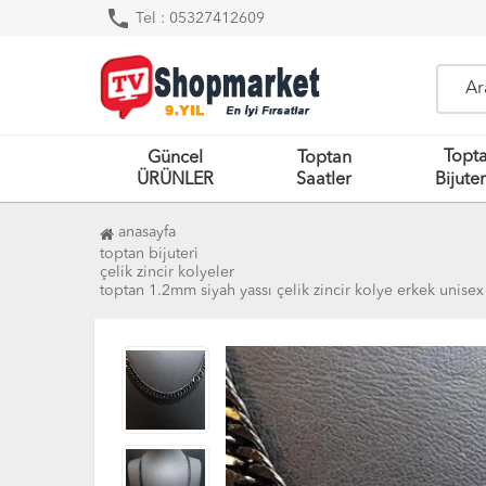
phone
Tel : 05327412609
Topt
Güncel
Toptan
ÜRÜNLER
Saatler
Bijuter
anasayfa
toptan bijuteri
çelik zincir kolyeler
toptan 1.2mm siyah yassı çelik zincir kolye erkek unise