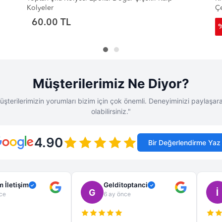
Çelik Kolye Modelleri - Toptan Bayan Kolye
Se
130.00 TL
38
%
80.00 TL