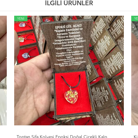
İLGİLİ ÜRÜNLER
YENİ
YE
Kişiye Özel Lazer Baskıya Uygun Kararma Yapmaz
To