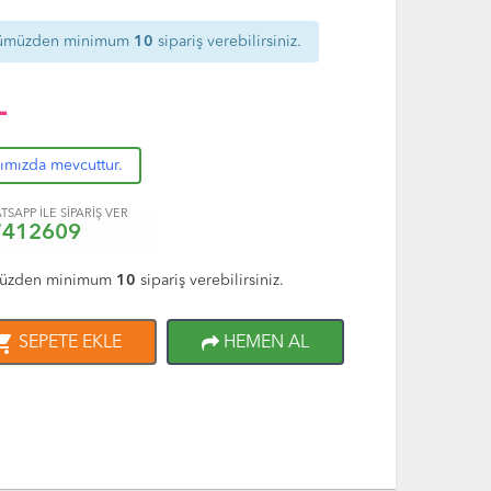
ümüzden minimum
10
sipariş verebilirsiniz.
L
rımızda mevcuttur.
TSAPP İLE SİPARİŞ VER
7412609
üzden minimum
10
sipariş verebilirsiniz.
ng_cart
SEPETE EKLE
HEMEN AL