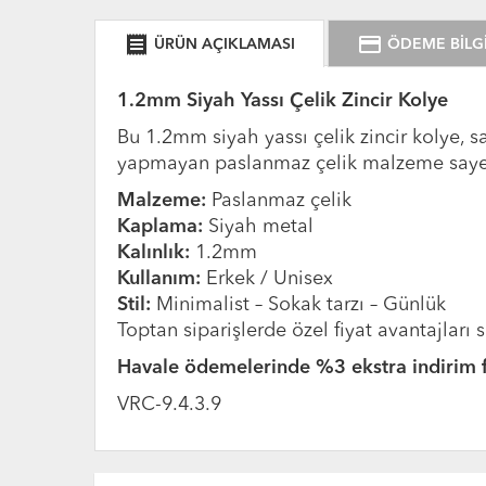
receipt
credit_card
ÜRÜN AÇIKLAMASI
ÖDEME BİLGİ
1.2mm Siyah Yassı Çelik Zincir Kolye
Bu 1.2mm siyah yassı çelik zincir kolye, 
yapmayan paslanmaz çelik malzeme sayes
Malzeme:
Paslanmaz çelik
Kaplama:
Siyah metal
Kalınlık:
1.2mm
Kullanım:
Erkek / Unisex
Stil:
Minimalist – Sokak tarzı – Günlük
Toptan siparişlerde özel fiyat avantajları
Havale ödemelerinde %3 ekstra indirim fı
VRC-9.4.3.9