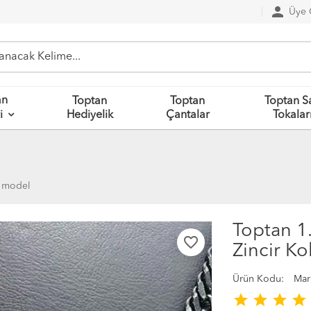
person
Üye G
an
Toptan
Toptan
Toptan S
Hediyelik
Çantalar
Tokalar
i
x model
Toptan 1
favorite_border
Zincir K
Ürün Kodu:
Mar
star
star
star
star