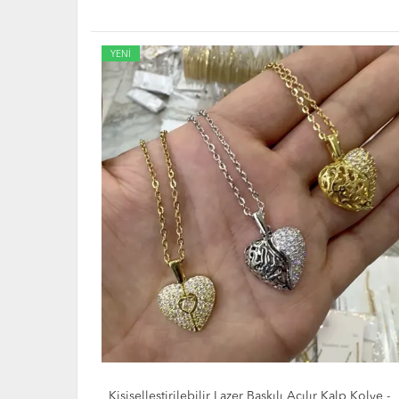
YENİ
alp Kolye -
Toptan Şifa Kolyesi Epoksi Doğal Çiçekli Kalp