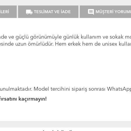
local_shipping
comment
LERİ
TESLİMAT VE İADE
MÜŞTERİ YORUM
sade ve güçlü görünümüyle günlük kullanım ve sokak mod
inde uzun ömürlüdür. Hem erkek hem de unisex kulla
 sunulmaktadır. Model tercihini sipariş sonrası WhatsApp 
rsatını kaçırmayın!