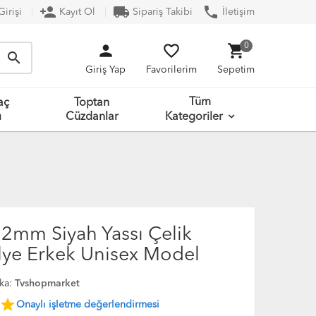
person_add
local_shipping
phone
irişi
Kayıt Ol
Sipariş Takibi
İletişim
person
favorite_border
shopping_cart
0
search
Giriş Yap
Favorilerim
Sepetim
Tüm
aç
Toptan
ı
Cüzdanlar
Kategoriler
.2mm Siyah Yassı Çelik
olye Erkek Unisex Model
ka:
Tvshopmarket
star
Onaylı işletme değerlendirmesi