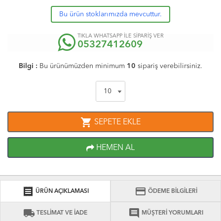
Bu ürün stoklarımızda mevcuttur.
TIKLA WHATSAPP İLE SİPARİŞ VER
05327412609
Bilgi :
Bu ürünümüzden minimum
10
sipariş verebilirsiniz.
shopping_cart
SEPETE EKLE
HEMEN AL
receipt
credit_card
ÜRÜN AÇIKLAMASI
ÖDEME BİLGİLERİ
local_shipping
comment
TESLİMAT VE İADE
MÜŞTERİ YORUMLARI