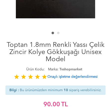
Toptan 1.8mm Renkli Yassı Çelik
Zincir Kolye Gökkuşağı Unisex
Model
Ürün Kodu:
Marka:
Tvshopmarket
star
star
star
star
star
Onaylı işletme değerlendirmesi
Bilgi :
Bu ürünümüzden minimum
10
sipariş verebilirsiniz.
90.00
TL