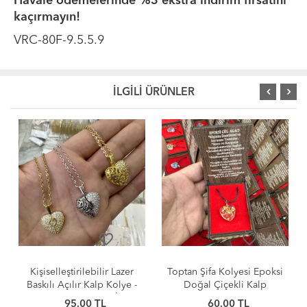
Havale ödemelerinde %3 ekstra indirim fırsatını
kaçırmayın!
VRC-80F-9.5.5.9
İLGİLİ ÜRÜNLER
favorite_border
favorite_border
Toptan Şifa Kolyesi Epoksi
Kişiye Özel Lazer Baskıya
Doğal Çiçekli Kalp
Uygun Kararma Yapmaz
Kolyeler
Çelik Kolye Modelleri -
60.00 TL
130.00 TL