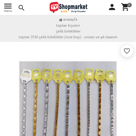
menu
person
shopping_cart
0
search
menü
anasayfa
toptan bijuteri
çelik bileklikler
toptan 316l çelik bileklikler (i̇nce boy) - unisex ve şık tasarım
favorite_border