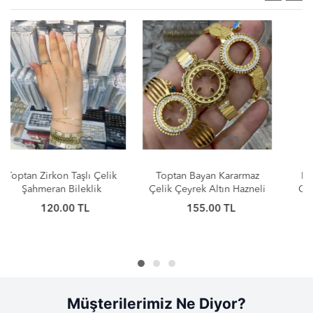
favorite_border
favorite_border
Toptan Bayan Kararmaz
Kararmaz Taşlı Iced-Out
Çelik Çeyrek Altın Hazneli
Cuban Link Bileklik Seti |
Kelepçe Bileklik
Toptan Takı
155.00 TL
160.00 TL