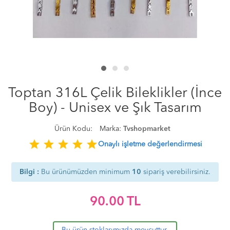
Toptan 316L Çelik Bileklikler (İnce
Boy) - Unisex ve Şık Tasarım
Ürün Kodu:
Marka:
Tvshopmarket
star
star
star
star
star
Onaylı işletme değerlendirmesi
Bilgi :
Bu ürünümüzden minimum
10
sipariş verebilirsiniz.
90.00
TL