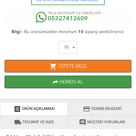
Bu ürün stoklarımızda mevcuttur.
TIKLA WHATSAPP İLE SİPARİŞ VER
05327412609
Bilgi :
Bu ürünümüzden minimum
10
sipariş verebilirsiniz.
shopping_cart
SEPETE EKLE
HEMEN AL
receipt
credit_card
ÜRÜN AÇIKLAMASI
ÖDEME BİLGİLERİ
local_shipping
comment
TESLİMAT VE İADE
MÜŞTERİ YORUMLARI