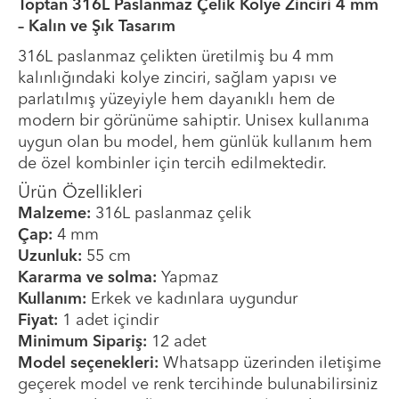
Toptan 316L Paslanmaz Çelik Kolye Zinciri 4 mm
– Kalın ve Şık Tasarım
316L paslanmaz çelikten üretilmiş bu 4 mm
kalınlığındaki kolye zinciri, sağlam yapısı ve
parlatılmış yüzeyiyle hem dayanıklı hem de
modern bir görünüme sahiptir. Unisex kullanıma
uygun olan bu model, hem günlük kullanım hem
de özel kombinler için tercih edilmektedir.
Ürün Özellikleri
Malzeme:
316L paslanmaz çelik
Çap:
4 mm
Uzunluk:
55 cm
Kararma ve solma:
Yapmaz
Kullanım:
Erkek ve kadınlara uygundur
Fiyat:
1 adet içindir
Minimum Sipariş:
12 adet
Model seçenekleri:
Whatsapp üzerinden iletişime
geçerek model ve renk tercihinde bulunabilirsiniz