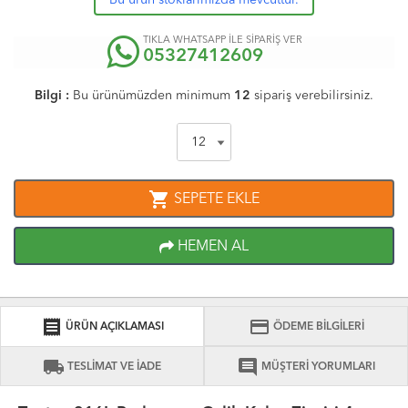
Bu ürün stoklarımızda mevcuttur.
TIKLA WHATSAPP İLE SİPARİŞ VER
05327412609
Bilgi :
Bu ürünümüzden minimum
12
sipariş verebilirsiniz.
shopping_cart
SEPETE EKLE
HEMEN AL
receipt
credit_card
ÜRÜN AÇIKLAMASI
ÖDEME BİLGİLERİ
local_shipping
comment
TESLİMAT VE İADE
MÜŞTERİ YORUMLARI