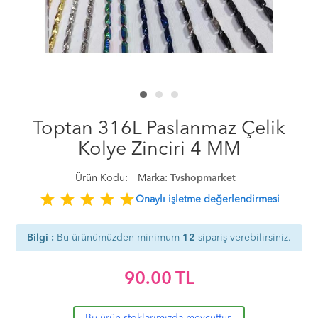
Toptan 316L Paslanmaz Çelik
Kolye Zinciri 4 MM
Ürün Kodu:
Marka:
Tvshopmarket
star
star
star
star
star
Onaylı işletme değerlendirmesi
Bilgi :
Bu ürünümüzden minimum
12
sipariş verebilirsiniz.
90.00
TL