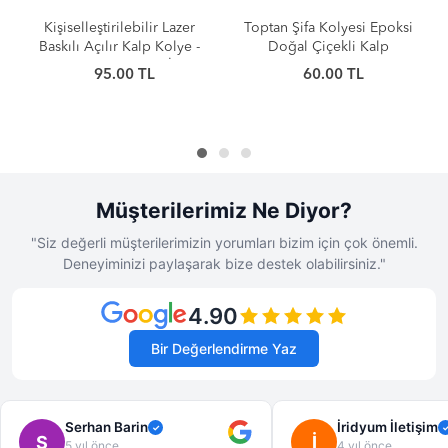
Kişiselleştirilebilir Lazer
Toptan Şifa Kolyesi Epoksi
Kiş
Baskılı Açılır Kalp Kolye -
Doğal Çiçekli Kalp
Uy
Kararma Yapmayan İthal
Kolyeler
Çe
95.00 TL
60.00 TL
Çelik Model