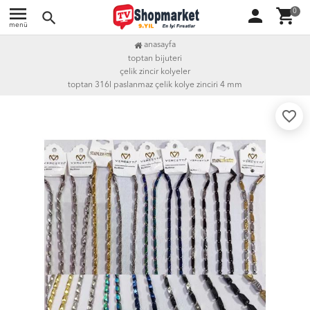
menu
person
shopping_cart
0
search
menü
anasayfa
toptan bijuteri
çelik zincir kolyeler
toptan 316l paslanmaz çelik kolye zinciri 4 mm
favorite_border