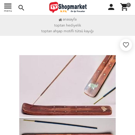
menu
person
shopping_cart
0
search
menü
anasayfa
toptan hediyelik
toptan ahşap motifli tütsü kayığı
favorite_border