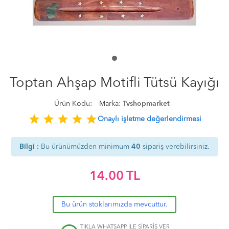
Toptan Ahşap Motifli Tütsü Kayığı
Ürün Kodu:
Marka:
Tvshopmarket
star
star
star
star
star
Onaylı işletme değerlendirmesi
Bilgi :
Bu ürünümüzden minimum
40
sipariş verebilirsiniz.
14.00
TL
Bu ürün stoklarımızda mevcuttur.
TIKLA WHATSAPP İLE SİPARİŞ VER