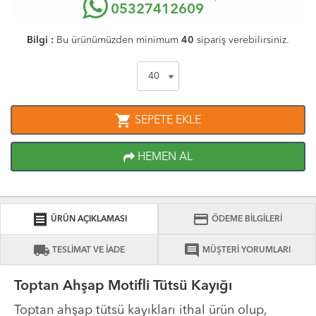
05327412609
Bilgi :
Bu ürünümüzden minimum
40
sipariş verebilirsiniz.
shopping_cart
SEPETE EKLE
HEMEN AL
receipt
credit_card
ÜRÜN AÇIKLAMASI
ÖDEME BİLGİLERİ
local_shipping
comment
TESLİMAT VE İADE
MÜŞTERİ YORUMLARI
Toptan Ahşap Motifli Tütsü Kayığı
Toptan ahşap tütsü kayıkları ithal ürün olup,