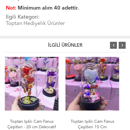
Not:
Minimum alım 40 adettir.
İlgili Kategori:
Toptan Hediyelik Ürünler
İLGİLİ ÜRÜNLER
favorite_border
favorite_border
Toptan Işıklı Cam Fanus
Toptan Zilli Kurmalı Mini
Çeşitleri 15 Cm
Çalar Saatler