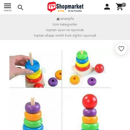
menu
person
shopping_cart
0
search
menü
anasayfa
tüm kategoriler
toptan oyun ve oyuncak
toptan ahşap renkli kule eğitici oyuncak
favorite_border