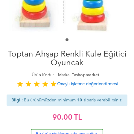
Toptan Ahşap Renkli Kule Eğitici
Oyuncak
Ürün Kodu:
Marka:
Tvshopmarket
star
star
star
star
star
Onaylı işletme değerlendirmesi
Bilgi :
Bu ürünümüzden minimum
10
sipariş verebilirsiniz.
90.00
TL