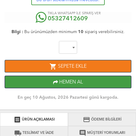
Bu ürün stoklarımızda mevcuttur.
TIKLA WHATSAPP İLE SİPARİŞ VER
05327412609
Bilgi :
Bu ürünümüzden minimum
10
sipariş verebilirsiniz.
shopping_cart
SEPETE EKLE
HEMEN AL
En geç 10 Ağustos, 2026 Pazartesi günü kargoda.
receipt
credit_card
ÜRÜN AÇIKLAMASI
ÖDEME BİLGİLERİ
local_shipping
comment
TESLİMAT VE İADE
MÜŞTERİ YORUMLARI