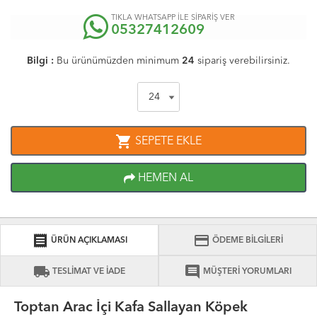
TIKLA WHATSAPP İLE SİPARİŞ VER
05327412609
Bilgi :
Bu ürünümüzden minimum
24
sipariş verebilirsiniz.
shopping_cart
SEPETE EKLE
HEMEN AL
receipt
credit_card
ÜRÜN AÇIKLAMASI
ÖDEME BİLGİLERİ
local_shipping
comment
TESLİMAT VE İADE
MÜŞTERİ YORUMLARI
Toptan Arac İçi Kafa Sallayan Köpek