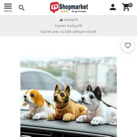
menu
person
shopping_cart
0
search
menü
anasayfa
toptan hediyelik
toptan arac i̇çi kafa sallayan köpek
favorite_border