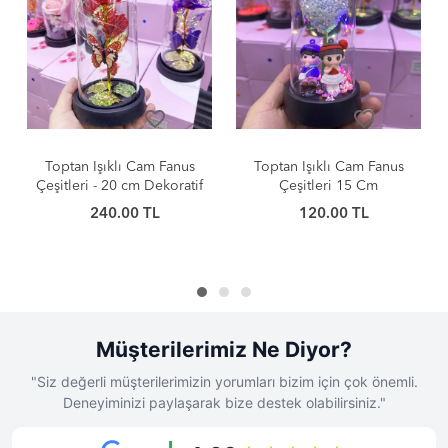
favorite_border
favorite_border
Toptan Işıklı Cam Fanus
Toptan Zilli Kurmalı Mini
Çeşitleri 15 Cm
Çalar Saatler
120.00 TL
85.00 TL