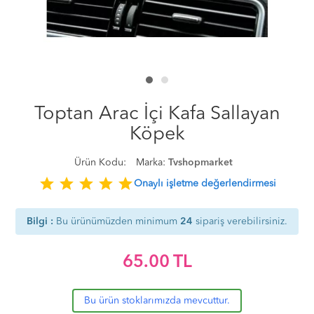
Toptan Arac İçi Kafa Sallayan
Köpek
Ürün Kodu:
Marka:
Tvshopmarket
star
star
star
star
star
Onaylı işletme değerlendirmesi
Bilgi :
Bu ürünümüzden minimum
24
sipariş verebilirsiniz.
65.00
TL
Bu ürün stoklarımızda mevcuttur.