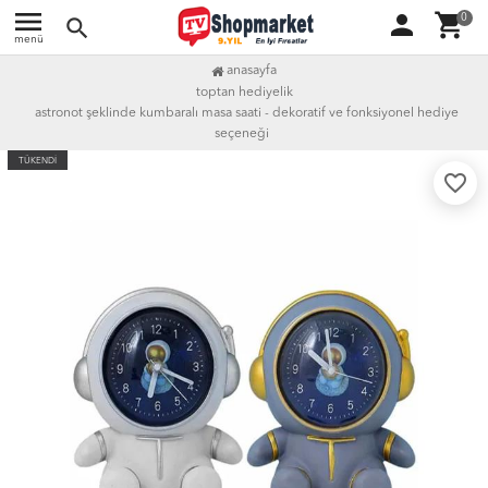
menu
person
shopping_cart
0
search
menü
anasayfa
toptan hediyelik
astronot şeklinde kumbaralı masa saati - dekoratif ve fonksiyonel hediye
seçeneği
TÜKENDİ
favorite_border