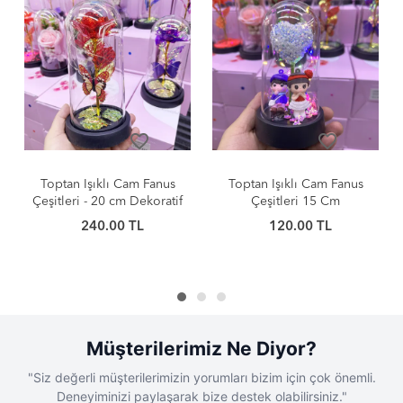
favorite_border
favorite_border
Toptan Işıklı Cam Fanus
Toptan Işıklı Cam Fanus
Çeşitleri - 20 cm Dekoratif
Çeşitleri 15 Cm
Model
240.00 TL
120.00 TL