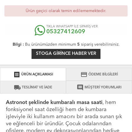
Ürün geçici olarak temin edilememektedir.
TIKLA WHATSAPP İLE SİPARİŞ VER
05327412609
Bilgi :
Bu ürünümüzden minimum
5
sipariş verebilirsiniz.
STOGA GIRINCE HABER VER
receipt
credit_card
ÜRÜN AÇIKLAMASI
ÖDEME BİLGİLERİ
local_shipping
comment
TESLİMAT VE İADE
MÜŞTERİ YORUMLARI
Astronot şeklinde kumbaralı masa saati
, hem
fonksiyonel saat özelliği hem de kumbara
işleviyle iki kullanım amacını bir arada sunan şık
ve eğlenceli bir üründür. Çocuk odalarından
ofislere, modern ev dekorasyonlarından hediye