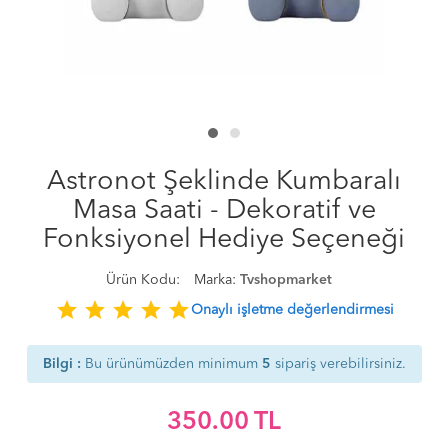
Astronot Şeklinde Kumbaralı
Masa Saati - Dekoratif ve
Fonksiyonel Hediye Seçeneği
Ürün Kodu:
Marka:
Tvshopmarket
star
star
star
star
star
Onaylı işletme değerlendirmesi
Bilgi :
Bu ürünümüzden minimum
5
sipariş verebilirsiniz.
350.00
TL