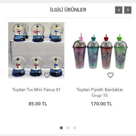
İLGİLİ ÜRÜNLER
favorite_border
favorite_border
Toptan Tvs Mini Fanus 01
Toptan Pipetli Bardaklar
Grup 15
85.00 TL
170.00 TL