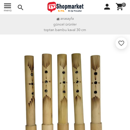
menu
person
shopping_cart
0
search
menü
anasayfa
güncel ürünler
toptan bambu kaval 30 cm
favorite_border