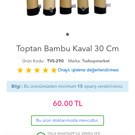
Toptan Bambu Kaval 30 Cm
Ürün Kodu:
TVS-290
Marka:
Tvshopmarket
star
star
star
star
star
Onaylı işletme değerlendirmesi
Bilgi :
Bu ürünümüzden minimum
15
sipariş verebilirsiniz.
60.00
TL
Bu ürün stoklarımızda mevcuttur.
TIKLA WHATSAPP İLE SİPARİŞ VER