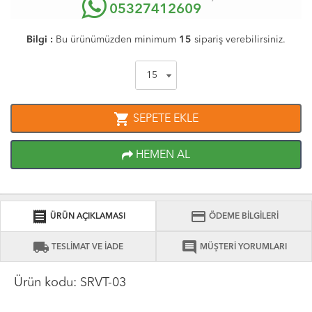
05327412609
Bilgi :
Bu ürünümüzden minimum
15
sipariş verebilirsiniz.
shopping_cart
SEPETE EKLE
HEMEN AL
receipt
credit_card
ÜRÜN AÇIKLAMASI
ÖDEME BİLGİLERİ
local_shipping
comment
TESLİMAT VE İADE
MÜŞTERİ YORUMLARI
Ürün kodu: SRVT-03