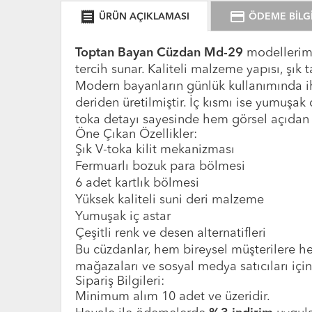
receipt
credit_card
ÜRÜN AÇIKLAMASI
ÖDEME BİLGİ
Toptan Bayan Cüzdan Md-29
modellerimiz
tercih sunar. Kaliteli malzeme yapısı, şı
Modern bayanların günlük kullanımında iht
deriden üretilmiştir. İç kısmı ise yumuşak
toka detayı sayesinde hem görsel açıdan h
Öne Çıkan Özellikler:
Şık V-toka kilit mekanizması
Fermuarlı bozuk para bölmesi
6 adet kartlık bölmesi
Yüksek kaliteli suni deri malzeme
Yumuşak iç astar
Çeşitli renk ve desen alternatifleri
Bu cüzdanlar, hem bireysel müşterilere he
mağazaları ve sosyal medya satıcıları için
Sipariş Bilgileri:
Minimum alım 10 adet ve üzeridir.