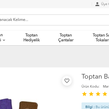
person
Üye G
an
Toptan
Toptan
Toptan S
Hediyelik
Çantalar
Tokalar
i
Toptan 
favorite_border
Ürün Kodu:
Mar
star
star
star
star
Bilgi :
Bu ürün