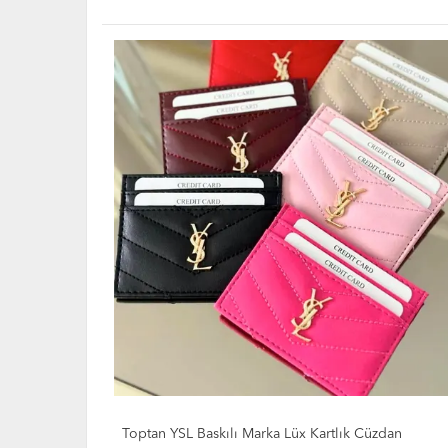
zdan
Toptan Orjinal Deri Erkek Cüzdanları