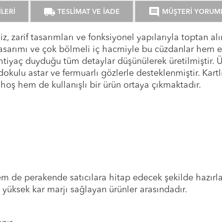
local_shipping
comment
LERİ
TESLİMAT VE İADE
MÜŞTERİ YORUM
, zarif tasarımları ve fonksiyonel yapılarıyla toptan 
k tasarımı ve çok bölmeli iç hacmiyle bu cüzdanlar hem e
iyaç duyduğu tüm detaylar düşünülerek üretilmiştir. Ürü
 dokulu astar ve fermuarlı gözlerle desteklenmiştir. Kart
oş hem de kullanışlı bir ürün ortaya çıkmaktadır.
m de perakende satıcılara hitap edecek şekilde hazırlan
 yüksek kar marjı sağlayan ürünler arasındadır.