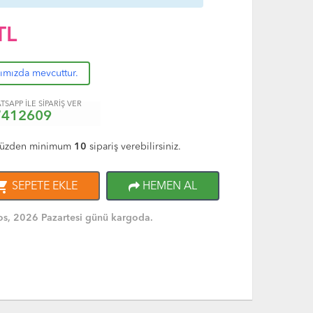
TL
rımızda mevcuttur.
TSAPP İLE SİPARİŞ VER
7412609
üzden minimum
10
sipariş verebilirsiniz.
ng_cart
SEPETE EKLE
HEMEN AL
s, 2026 Pazartesi günü kargoda.