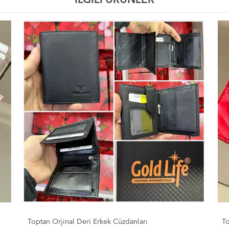
İLGİLİ ÜRÜNLER
Toptan Baskılı Marka Lüx Kartlık Cüzdanlar
To