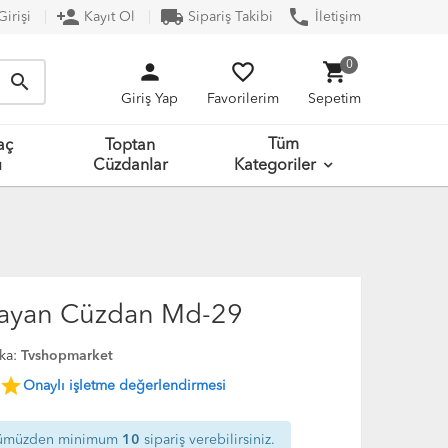
person_add
local_shipping
phone
irişi
Kayıt Ol
Sipariş Takibi
İletişim
person
favorite_border
shopping_cart
0
search
Giriş Yap
Favorilerim
Sepetim
Tüm
aç
Toptan
ı
Cüzdanlar
Kategoriler
Bayan Cüzdan Md-29
ka:
Tvshopmarket
star
Onaylı işletme değerlendirmesi
ümüzden minimum
10
sipariş verebilirsiniz.