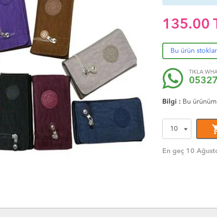
135.00
Bu ürün stokla
TIKLA WHA
0532
Bilgi :
Bu ürünüm
shoppi
En geç 10 Ağusto