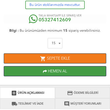
Bu ürün stoklarımızda mevcuttur.
TIKLA WHATSAPP İLE SİPARİŞ VER
05327412609
Bilgi :
Bu ürünümüzden minimum
15
sipariş verebilirsiniz.
shopping_cart
SEPETE EKLE
HEMEN AL
receipt
credit_card
ÜRÜN AÇIKLAMASI
ÖDEME BİLGİLERİ
local_shipping
comment
TESLİMAT VE İADE
MÜŞTERİ YORUMLARI