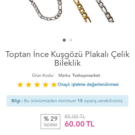
Toptan İnce Kuşgözü Plakalı Çelik
Bileklik
Ürün Kodu:
Marka:
Tvshopmarket
star
star
star
star
star
Onaylı işletme değerlendirmesi
Bilgi :
Bu ürünümüzden minimum
15
sipariş verebilirsiniz.
85.00 TL
% 29
60.00
TL
İNDİRİM