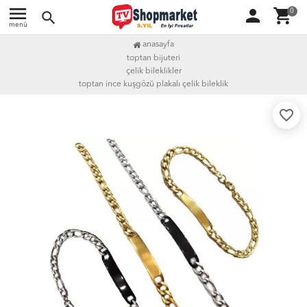
menu
person
shopping_cart
0
search
menü
anasayfa
toptan bijuteri
çelik bileklikler
toptan i̇nce kuşgözü plakalı çelik bileklik
favorite_border