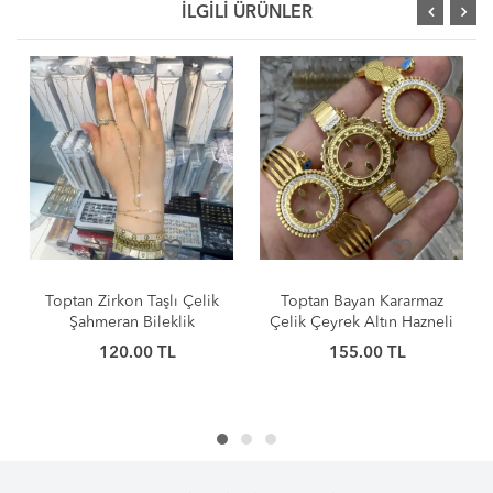
İLGİLİ ÜRÜNLER
favorite_border
favorite_border
Toptan Bayan Kararmaz
Kararmaz Taşlı Iced-Out
Çelik Çeyrek Altın Hazneli
Cuban Link Bileklik Seti |
Kelepçe Bileklik
Toptan Takı
155.00 TL
160.00 TL