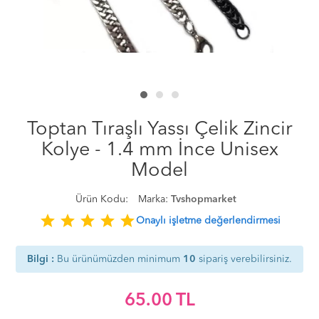
Toptan Tıraşlı Yassı Çelik Zincir
Kolye - 1.4 mm İnce Unisex
Model
Ürün Kodu:
Marka:
Tvshopmarket
star
star
star
star
star
Onaylı işletme değerlendirmesi
Bilgi :
Bu ürünümüzden minimum
10
sipariş verebilirsiniz.
65.00
TL