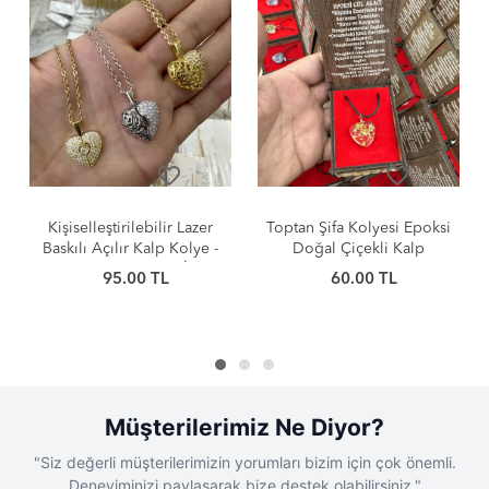
favorite_border
favorite_border
Toptan Şifa Kolyesi Epoksi
Kişiye Özel Lazer Baskıya
Doğal Çiçekli Kalp
Uygun Kararma Yapmaz
Kolyeler
Çelik Kolye Modelleri -
60.00 TL
130.00 TL
38
Toptan Bayan Kolye
%
80.00 TL