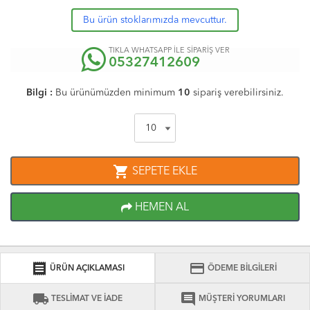
Bu ürün stoklarımızda mevcuttur.
TIKLA WHATSAPP İLE SİPARİŞ VER
05327412609
Bilgi :
Bu ürünümüzden minimum
10
sipariş verebilirsiniz.
shopping_cart
SEPETE EKLE
HEMEN AL
receipt
credit_card
ÜRÜN AÇIKLAMASI
ÖDEME BİLGİLERİ
local_shipping
comment
TESLİMAT VE İADE
MÜŞTERİ YORUMLARI