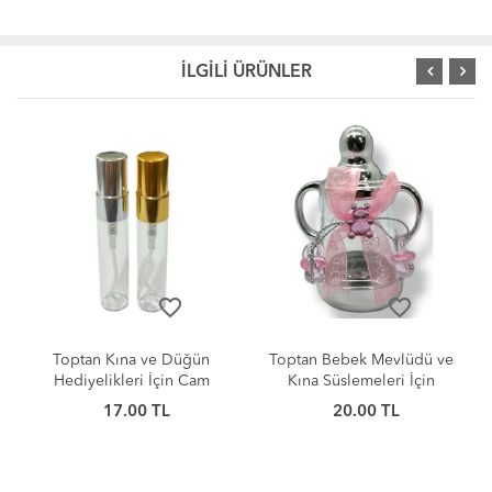
İLGİLİ ÜRÜNLER
favorite_border
favorite_border
Toptan Bebek Mevlüdü ve
Toptan Kına ve Nikah
Kına Süslemeleri İçin
Hediyelikleri İçin Plastik
Plastik Biberon 9cm
Kutu 5cm
20.00 TL
20.00 TL