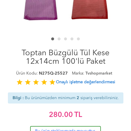
Toptan Büzgülü Tül Kese
12x14cm 100'lü Paket
Ürün Kodu:
N275Q-25527
Marka:
Tvshopmarket
star
star
star
star
star
Onaylı işletme değerlendirmesi
Bilgi :
Bu ürünümüzden minimum
2
sipariş verebilirsiniz.
280.00
TL