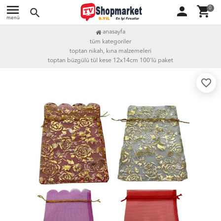
menu
person
shopping_cart
0
search
menü
anasayfa
tüm kategoriler
toptan nikah, kına malzemeleri
toptan büzgülü tül kese 12x14cm 100'lü paket
favorite_border