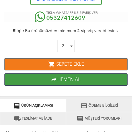
Bu ürün stoklarımızda mevcuttur.
TIKLA WHATSAPP İLE SİPARİŞ VER
05327412609
Bilgi :
Bu ürünümüzden minimum
2
sipariş verebilirsiniz.
shopping_cart
SEPETE EKLE
HEMEN AL
receipt
credit_card
ÜRÜN AÇIKLAMASI
ÖDEME BİLGİLERİ
local_shipping
comment
TESLİMAT VE İADE
MÜŞTERİ YORUMLARI