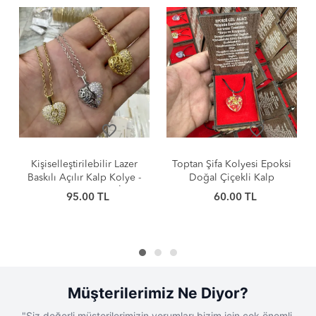
favorite_border
favorite_border
favo
ilebilir Lazer
Toptan Şifa Kolyesi Epoksi
Kişiye Özel Lazer
r Kalp Kolye -
Doğal Çiçekli Kalp
Uygun Kararma 
mayan İthal
Kolyeler
Çelik Kolye Mode
00 TL
60.00 TL
130.0
38
 Model
Toptan Bayan 
%
80.0