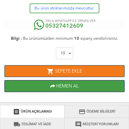
Bu ürün stoklarımızda mevcuttur.
TIKLA WHATSAPP İLE SİPARİŞ VER
05327412609
Bilgi :
Bu ürünümüzden minimum
10
sipariş verebilirsiniz.
shopping_cart
SEPETE EKLE
HEMEN AL
receipt
credit_card
ÜRÜN AÇIKLAMASI
ÖDEME BİLGİLERİ
local_shipping
comment
TESLİMAT VE İADE
MÜŞTERİ YORUMLARI