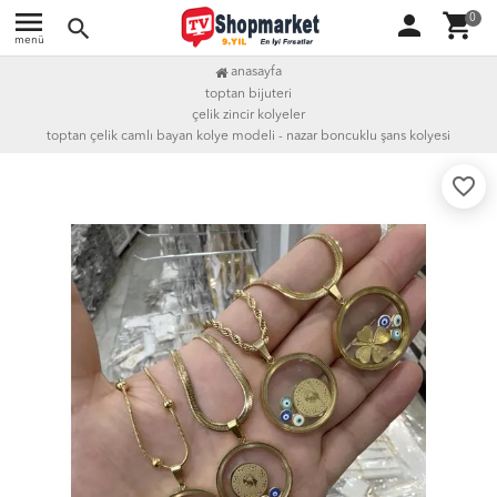
menu
person
shopping_cart
0
search
menü
anasayfa
toptan bijuteri
çelik zincir kolyeler
toptan çelik camlı bayan kolye modeli - nazar boncuklu şans kolyesi
favorite_border