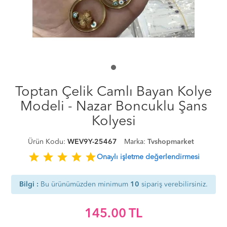
Toptan Çelik Camlı Bayan Kolye
Modeli - Nazar Boncuklu Şans
Kolyesi
Ürün Kodu:
WEV9Y-25467
Marka:
Tvshopmarket
star
star
star
star
star
Onaylı işletme değerlendirmesi
Bilgi :
Bu ürünümüzden minimum
10
sipariş verebilirsiniz.
145.00
TL