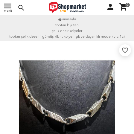
menu
person
shopping_cart
0
search
menü
anasayfa
toptan bijuteri
çelik zincir kolyeler
toptan çelik desenli gümüş kibrit kolye – şık ve dayanıklı model (vrc-1c)
favorite_border