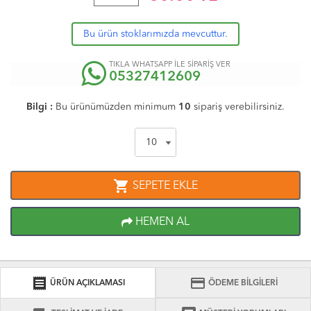
Bu ürün stoklarımızda mevcuttur.
TIKLA WHATSAPP İLE SİPARİŞ VER
05327412609
Bilgi :
Bu ürünümüzden minimum
10
sipariş verebilirsiniz.
shopping_cart
SEPETE EKLE
HEMEN AL
receipt
credit_card
ÜRÜN AÇIKLAMASI
ÖDEME BİLGİLERİ