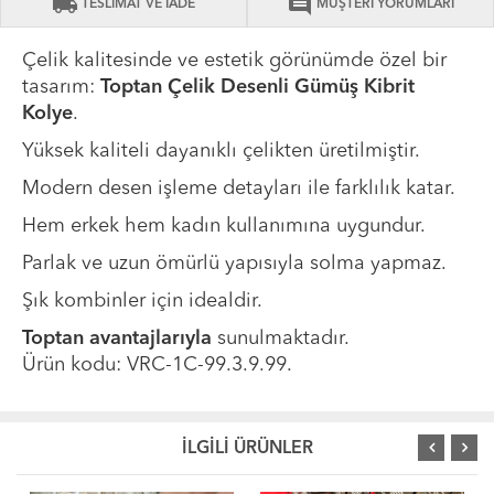
local_shipping
comment
TESLİMAT VE İADE
MÜŞTERİ YORUMLARI
Çelik kalitesinde ve estetik görünümde özel bir
tasarım:
Toptan Çelik Desenli Gümüş Kibrit
Kolye
.
Yüksek kaliteli dayanıklı çelikten üretilmiştir.
Modern desen işleme detayları ile farklılık katar.
Hem erkek hem kadın kullanımına uygundur.
Parlak ve uzun ömürlü yapısıyla solma yapmaz.
Şık kombinler için idealdir.
Toptan avantajlarıyla
sunulmaktadır.
Ürün kodu: VRC-1C-99.3.9.99.
İLGİLİ ÜRÜNLER