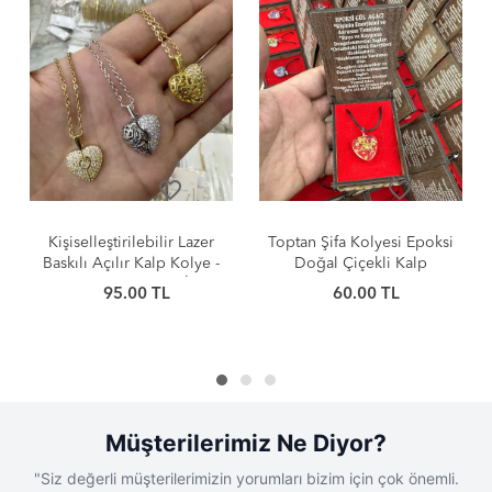
favorite_border
favorite_border
eştirilebilir Lazer
Toptan Şifa Kolyesi Epoksi
Kişiye Özel L
çılır Kalp Kolye -
Doğal Çiçekli Kalp
Uygun Kara
 Yapmayan İthal
Kolyeler
Çelik Kolye 
95.00 TL
60.00 TL
38
elik Model
Toptan Ba
%