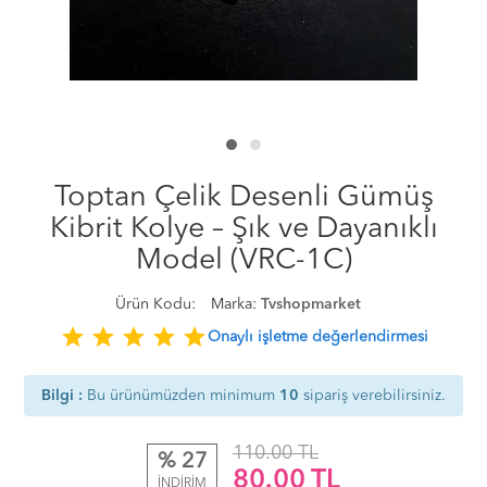
Toptan Çelik Desenli Gümüş
Kibrit Kolye – Şık ve Dayanıklı
Model (VRC-1C)
Ürün Kodu:
Marka:
Tvshopmarket
star
star
star
star
star
Onaylı işletme değerlendirmesi
Bilgi :
Bu ürünümüzden minimum
10
sipariş verebilirsiniz.
110.00 TL
% 27
80.00
TL
İNDİRİM