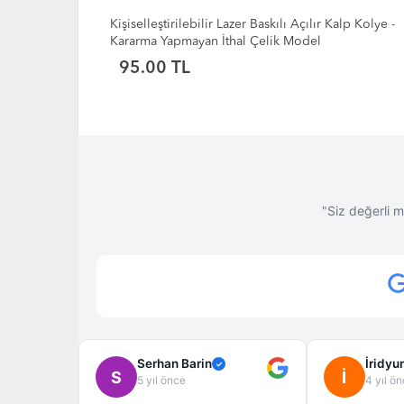
alp Kolye -
Toptan Şifa Kolyesi Epoksi Doğal Çiçekli Kalp
Kolyeler
60.00 TL