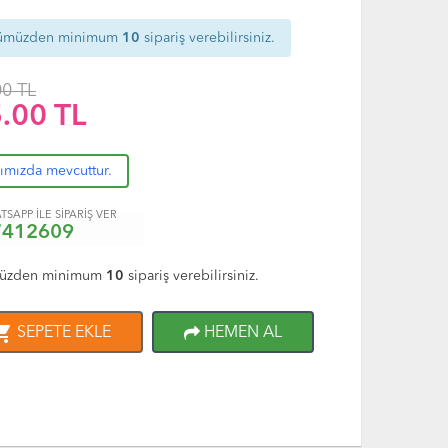
ümüzden minimum
10
sipariş verebilirsiniz.
00 TL
.00
TL
rımızda mevcuttur.
TSAPP İLE SİPARİŞ VER
7412609
üzden minimum
10
sipariş verebilirsiniz.
ng_cart
SEPETE EKLE
HEMEN AL