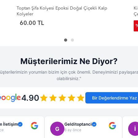
Kişiye Özel Lazer Baskıya Uygun Kararma Yapmaz
To
Çelik Kolye Modelleri - Toptan Bayan Kolye
Se
130.00 TL
38
%
80.00 TL