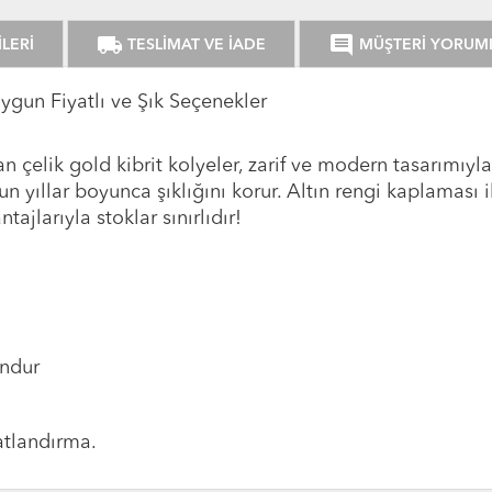
local_shipping
comment
LERİ
TESLİMAT VE İADE
MÜŞTERİ YORUM
Uygun Fiyatlı ve Şık Seçenekler
çelik gold kibrit kolyeler, zarif ve modern tasarımıyla
yıllar boyunca şıklığını korur. Altın rengi kaplaması il
tajlarıyla stoklar sınırlıdır!
undur
atlandırma.