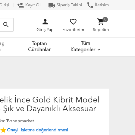
person_add
local_shipping
phone
irişi
Kayıt Ol
Sipariş Takibi
İletişim
person
favorite_border
shopping_cart
0
search
Giriş Yap
Favorilerim
Sepetim
Tüm
aç
Toptan
ı
Cüzdanlar
Kategoriler
elik İnce Gold Kibrit Model
- Şık ve Dayanıklı Aksesuar
ka:
Tvshopmarket
star
Onaylı işletme değerlendirmesi