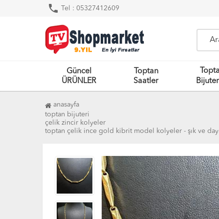
phone
Tel : 05327412609
Topt
Güncel
Toptan
ÜRÜNLER
Saatler
Bijuter
anasayfa
toptan bijuteri
çelik zincir kolyeler
toptan çelik i̇nce gold kibrit model kolyeler - şık ve day