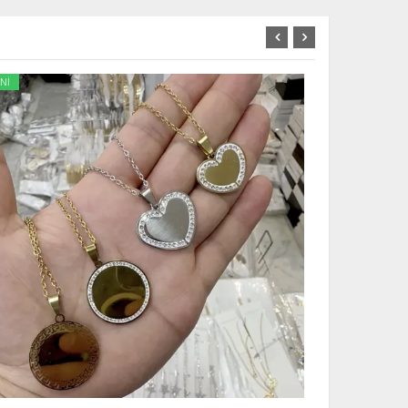
Nİ
YENİ