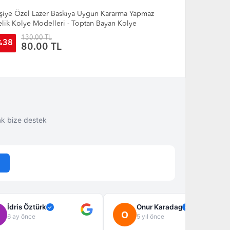
ptan Doğal Taş Boncuklu Charm Figürlü Kolye
Toptan Lazer
ti
30.00 TL
45.00 T