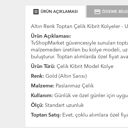
receipt
credit_card
ÜRÜN AÇIKLAMASI
ÖDEME BİLGİ
Altın Renk Toptan Çelik Kibrit Kolyeler - 
Ürün Açıklaması:
TvShopMarket güvencesiyle sunulan toptan 
malzemeden üretilen bu kolye modeli, uzun 
buluşturur. Toptan alımlarda özel fiyat avan
Ürün Türü:
Çelik Kibrit Model Kolye
Renk:
Gold (Altın Sarısı)
Malzeme:
Paslanmaz Çelik
Kullanım:
Günlük ve özel günler için uyg
Ölçü:
Standart uzunluk
Toptan Satış:
Evet, çoklu alımlara özel fiy