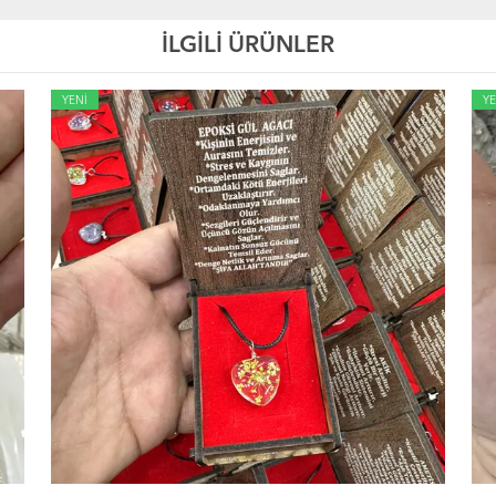
İLGİLİ ÜRÜNLER
YENİ
YE