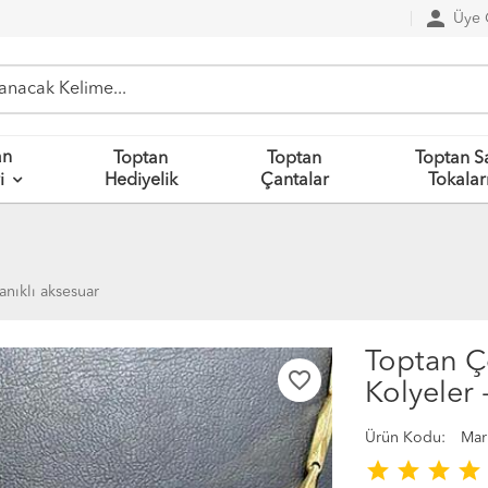
person
Üye G
an
Toptan
Toptan
Toptan S
Hediyelik
Çantalar
Tokalar
i
anıklı aksesuar
Toptan Ç
favorite_border
Kolyeler 
Ürün Kodu:
Mar
star
star
star
star