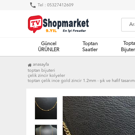
phone
Tel : 05327412609
Topt
Güncel
Toptan
ÜRÜNLER
Saatler
Bijuter
anasayfa
toptan bijuteri
çelik zincir kolyeler
toptan çelik i̇nce gold zincir 1.2mm - şık ve hafif tasarım