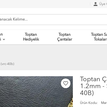
person
Üye G
an
Toptan
Toptan
Toptan S
Hediyelik
Çantalar
Tokalar
i
 (vrc-40b)
Toptan Çe
favorite_border
1.2mm - Ş
40B)
Ürün Kodu:
Mar