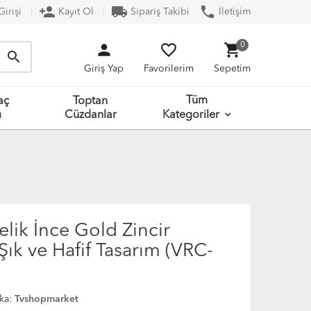
person_add
local_shipping
phone
irişi
Kayıt Ol
Sipariş Takibi
İletişim
person
favorite_border
shopping_cart
0
search
Giriş Yap
Favorilerim
Sepetim
Tüm
aç
Toptan
ı
Cüzdanlar
Kategoriler
lik İnce Gold Zincir
ık ve Hafif Tasarım (VRC-
ka:
Tvshopmarket