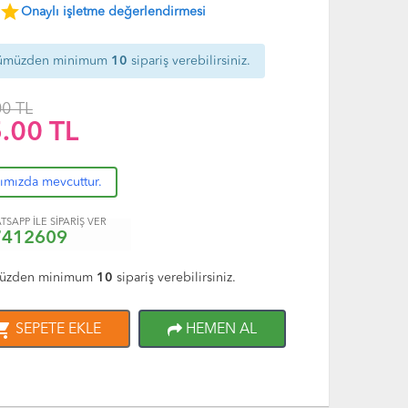
star
Onaylı işletme değerlendirmesi
ümüzden minimum
10
sipariş verebilirsiniz.
00 TL
.00
TL
rımızda mevcuttur.
TSAPP İLE SİPARİŞ VER
7412609
üzden minimum
10
sipariş verebilirsiniz.
ng_cart
SEPETE EKLE
HEMEN AL