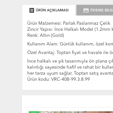
receipt
credit_card
ÜRÜN AÇIKLAMASI
ÖDEME BİLGİ
Ürün Malzemesi: Parlak Paslanmaz Çelik
Zincir Yapısı: İnce Halkalı Model (1.2mm k
Renk: Altın (Gold)
Kullanım Alanı: Günlük kullanım, özel komb
Özel Avantaj: Toptan fiyat ve havale ile 
İnce halkalı ve şık tasarımıyla ön plana 
kalınlığı sayesinde hafif ve rahat bir kull
her tarza uyum sağlar. Toptan satış avantajı
Ürün kodu: VRC-40B-99.3.8.99