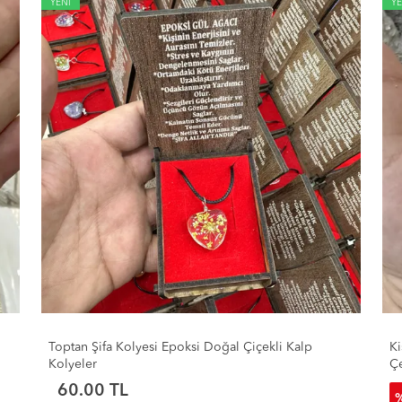
YENİ
YE
Kişiye Özel Lazer Baskıya Uygun Kararma Yapmaz
To
Çelik Kolye Modelleri - Toptan Bayan Kolye
Se
130.00 TL
38
%