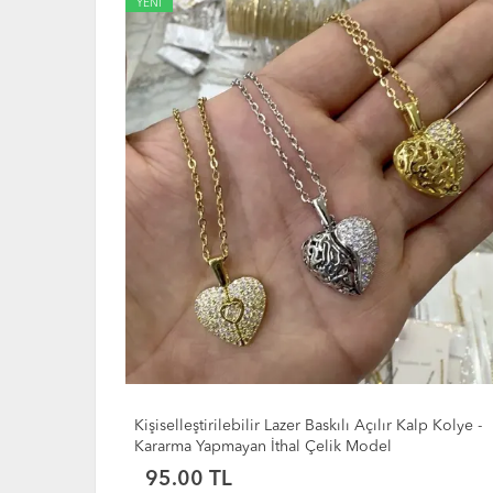
YENİ
alp Kolye -
Toptan Şifa Kolyesi Epoksi Doğal Çiçekli Kalp
Kolyeler
60.00 TL