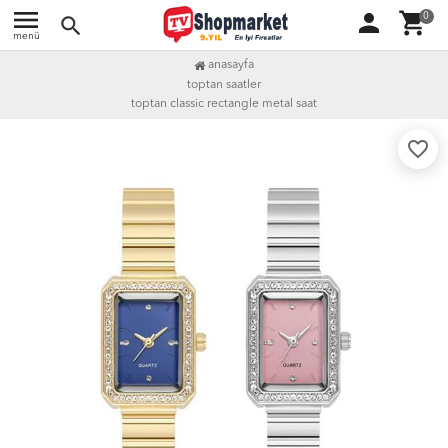
menu
person
shopping_cart
0
search
menü
anasayfa
toptan saatler
toptan classic rectangle metal saat
favorite_border