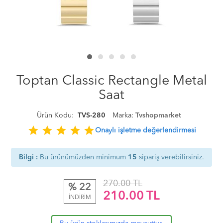
Toptan Classic Rectangle Metal
Saat
Ürün Kodu:
TVS-280
Marka:
Tvshopmarket
star
star
star
star
star
Onaylı işletme değerlendirmesi
Bilgi :
Bu ürünümüzden minimum
15
sipariş verebilirsiniz.
270.00 TL
% 22
210.00
TL
İNDİRİM