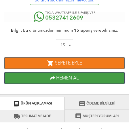
Bu ürün stoklarımızda mevcuttur.
TIKLA WHATSAPP İLE SİPARİŞ VER
05327412609
Bilgi :
Bu ürünümüzden minimum
15
sipariş verebilirsiniz.
shopping_cart
SEPETE EKLE
HEMEN AL
receipt
credit_card
ÜRÜN AÇIKLAMASI
ÖDEME BİLGİLERİ
local_shipping
comment
TESLİMAT VE İADE
MÜŞTERİ YORUMLARI