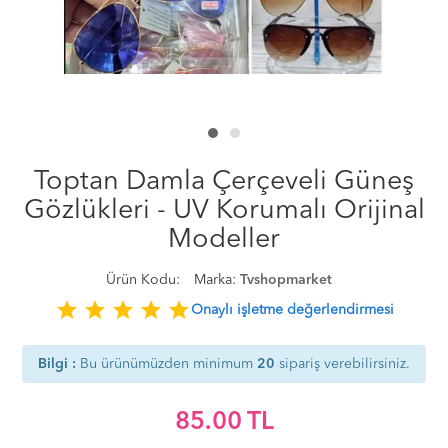
Toptan Damla Çerçeveli Güneş
Gözlükleri - UV Korumalı Orijinal
Modeller
Ürün Kodu:
Marka:
Tvshopmarket
star
star
star
star
star
Onaylı işletme değerlendirmesi
Bilgi :
Bu ürünümüzden minimum
20
sipariş verebilirsiniz.
85.00
TL