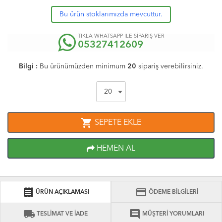
Bu ürün stoklarımızda mevcuttur.
TIKLA WHATSAPP İLE SİPARİŞ VER
05327412609
Bilgi :
Bu ürünümüzden minimum
20
sipariş verebilirsiniz.
shopping_cart
SEPETE EKLE
HEMEN AL
receipt
credit_card
ÜRÜN AÇIKLAMASI
ÖDEME BİLGİLERİ
local_shipping
comment
TESLİMAT VE İADE
MÜŞTERİ YORUMLARI