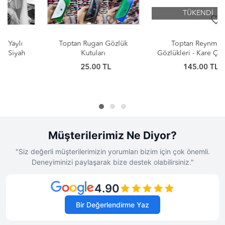
TÜKENDİ
favorite_border
favorite_border
Toptan Rugan Gözlük
Toptan Reynmen
Kutuları
Gözlükleri - Kare Çerçeve
UV-400 Koruma
25.00 TL
145.00 TL