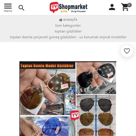
menu
person
shopping_cart
0
search
menü
anasayfa
tüm kategoriler
toptan gözlükler
toptan damla çerçeveli güneş gözlükleri - uv korumalı orijinal modeller
favorite_border