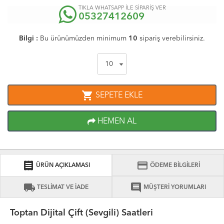
TIKLA WHATSAPP İLE SİPARİŞ VER
05327412609
Bilgi :
Bu ürünümüzden minimum
10
sipariş verebilirsiniz.
shopping_cart
SEPETE EKLE
HEMEN AL
receipt
credit_card
ÜRÜN AÇIKLAMASI
ÖDEME BİLGİLERİ
local_shipping
comment
TESLİMAT VE İADE
MÜŞTERİ YORUMLARI
Toptan Dijital Çift (Sevgili) Saatleri