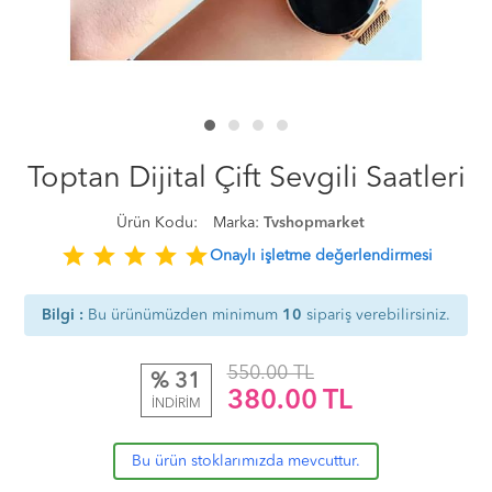
Toptan Dijital Çift Sevgili Saatleri
Ürün Kodu:
Marka:
Tvshopmarket
star
star
star
star
star
Onaylı işletme değerlendirmesi
Bilgi :
Bu ürünümüzden minimum
10
sipariş verebilirsiniz.
550.00 TL
% 31
380.00
TL
İNDİRİM
Bu ürün stoklarımızda mevcuttur.