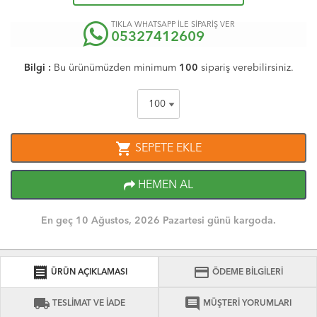
TIKLA WHATSAPP İLE SİPARİŞ VER
05327412609
Bilgi :
Bu ürünümüzden minimum
100
sipariş verebilirsiniz.
shopping_cart
SEPETE EKLE
HEMEN AL
En geç 10 Ağustos, 2026 Pazartesi günü kargoda.
receipt
credit_card
ÜRÜN AÇIKLAMASI
ÖDEME BİLGİLERİ
local_shipping
comment
TESLİMAT VE İADE
MÜŞTERİ YORUMLARI