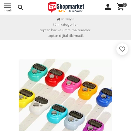
menu
person
shopping_cart
0
search
menü
anasayfa
tüm kategoriler
toptan hac ve umre malzemeleri
toptan dijital zikirmatik
favorite_border