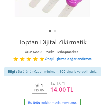
Toptan Dijital Zikirmatik
Ürün Kodu:
Marka:
Tvshopmarket
star
star
star
star
star
Onaylı işletme değerlendirmesi
Bilgi :
Bu ürünümüzden minimum
100
sipariş verebilirsiniz.
14.16 TL
% 1
14.00
TL
İNDİRİM
Bu ürün stoklarımızda mevcuttur.