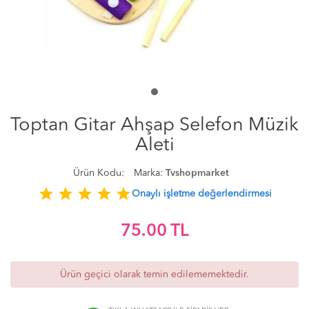
Toptan Gitar Ahşap Selefon Müzik
Aleti
Ürün Kodu:
Marka:
Tvshopmarket
star
star
star
star
star
Onaylı işletme değerlendirmesi
75.00
TL
Ürün geçici olarak temin edilememektedir.