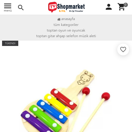
menu
person
shopping_cart
0
search
menü
anasayfa
tüm kategoriler
toptan oyun ve oyuncak
toptan gitar ahşap selefon müzik aleti
TÜKENDİ
favorite_border