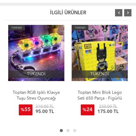
İLGİLİ ÜRÜNLER
TÜKENDİ
TÜKENDİ
TÜKENDİ
TÜKENDİ
favorite_border
favorite_border
e
Toptan Mini Blok Lego
Toptan Bricks Figürlü Mini
Seti 650 Parça - Figürlü
Lego Setleri 125 Parçalı
Karakter Serisi
230.00 TL
85.00 TL
24
%
175.00 TL