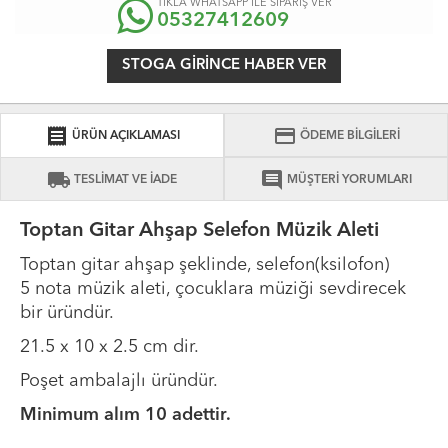
TIKLA WHATSAPP İLE SİPARİŞ VER
05327412609
STOGA GIRINCE HABER VER
receipt
credit_card
ÜRÜN AÇIKLAMASI
ÖDEME BİLGİLERİ
local_shipping
comment
TESLİMAT VE İADE
MÜŞTERİ YORUMLARI
Toptan Gitar Ahşap Selefon Müzik Aleti
Toptan gitar ahşap şeklinde, selefon(ksilofon)
5 nota müzik aleti, çocuklara müziği sevdirecek
bir üründür.
21.5 x 10 x 2.5 cm dir.
Poşet ambalajlı üründür.
Minimum alım 10 adettir.