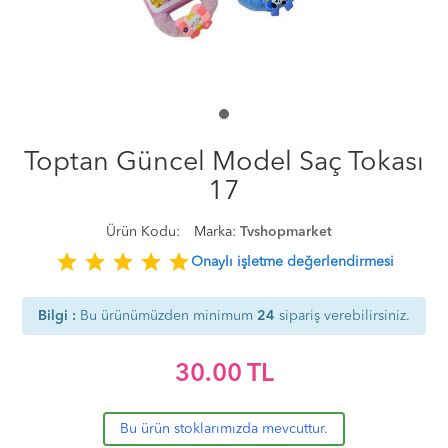
Toptan Güncel Model Saç Tokası
17
Ürün Kodu:
Marka:
Tvshopmarket
star
star
star
star
star
Onaylı işletme değerlendirmesi
Bilgi :
Bu ürünümüzden minimum
24
sipariş verebilirsiniz.
30.00
TL
Bu ürün stoklarımızda mevcuttur.