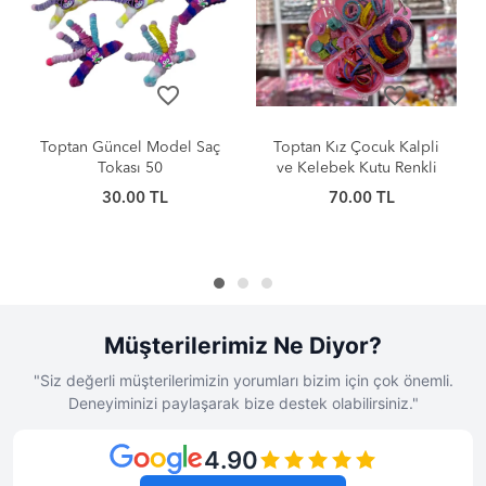
favorite_border
favorite_border
 Saç
Toptan Kız Çocuk Kalpli
Toptan Güncel Model Saç
ve Kelebek Kutu Renkli
Tokası 1
Saç Tokası ve Lastik Seti
70.00 TL
18.00 TL