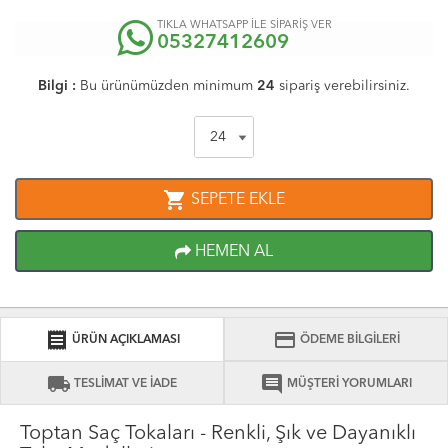
TIKLA WHATSAPP İLE SİPARİŞ VER
05327412609
Bilgi :
Bu ürünümüzden minimum
24
sipariş verebilirsiniz.
shopping_cart
SEPETE EKLE
HEMEN AL
receipt
credit_card
ÜRÜN AÇIKLAMASI
ÖDEME BİLGİLERİ
local_shipping
comment
TESLİMAT VE İADE
MÜŞTERİ YORUMLARI
Toptan Saç Tokaları - Renkli, Şık ve Dayanıklı