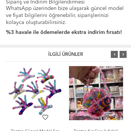
Sipariş ve İndirim Bilgilendirmesi
WhatsApp üzerinden bize ulaşarak güncel model
ve fiyat bilgilerini öğrenebilir, siparişlerinizi
kolayca oluşturabilirsiniz.
%3 havale ile ödemelerde ekstra indirim fırsatı!
İLGİLİ ÜRÜNLER
favorite_border
favorite_border