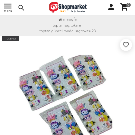
menu
person
shopping_cart
0
search
menü
anasayfa
toptan saç tokaları
toptan güncel model saç tokası 23
TÜKENDİ
favorite_border