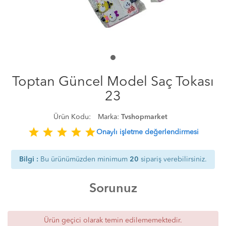
Toptan Güncel Model Saç Tokası
23
Ürün Kodu:
Marka:
Tvshopmarket
star
star
star
star
star
Onaylı işletme değerlendirmesi
Bilgi :
Bu ürünümüzden minimum
20
sipariş verebilirsiniz.
Sorunuz
Ürün geçici olarak temin edilememektedir.