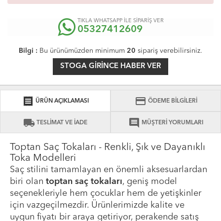
TIKLA WHATSAPP İLE SİPARİŞ VER
05327412609
Bilgi :
Bu ürünümüzden minimum
20
sipariş verebilirsiniz.
STOGA GIRINCE HABER VER
receipt
credit_card
ÜRÜN AÇIKLAMASI
ÖDEME BİLGİLERİ
local_shipping
comment
TESLİMAT VE İADE
MÜŞTERİ YORUMLARI
Toptan Saç Tokaları - Renkli, Şık ve Dayanıklı
Toka Modelleri
Saç stilini tamamlayan en önemli aksesuarlardan
biri olan
toptan saç tokaları
, geniş model
seçenekleriyle hem çocuklar hem de yetişkinler
için vazgeçilmezdir. Ürünlerimizde kalite ve
uygun fiyatı bir araya getiriyor, perakende satış