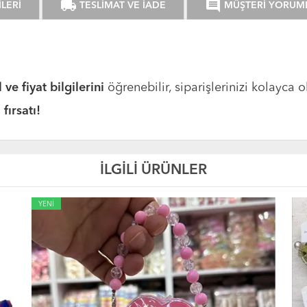
local_shipping
comment
LERİ
TESLİMAT VE İADE
MÜŞTERİ YORUM
ve fiyat bilgilerini
öğrenebilir, siparişlerinizi kolayca ol
fırsatı!
İLGİLİ ÜRÜNLER