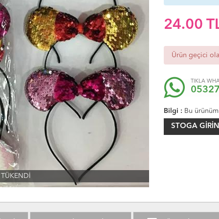
24.00
T
Ürün geçici ol
TIKLA WHA
0532
Bilgi :
Bu ürünüm
STOGA GIRIN
TÜKENDİ