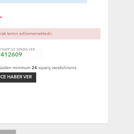
L
arak temin edilememektedir.
TSAPP İLE SİPARİŞ VER
7412609
üzden minimum
24
sipariş verebilirsiniz.
CE HABER VER