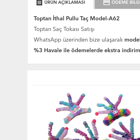
receipt
credit_card
ÜRÜN AÇIKLAMASI
ÖDEME BİLGİ
Toptan İthal Pullu Taç Model-A62
Toptan Saç Tokası Satışı
WhatsApp üzerinden bize ulaşarak
model 
%3 Havale ile ödemelerde ekstra indirim 
YENİ