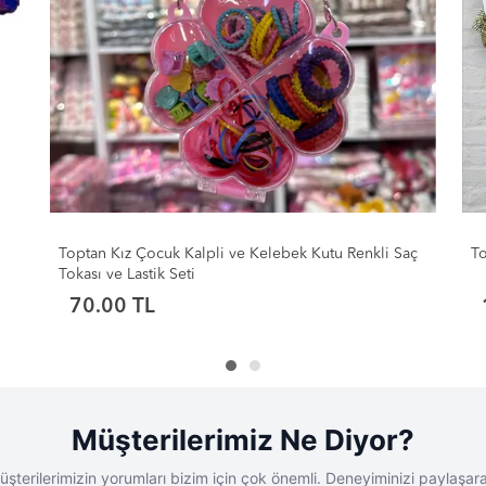
ç
Toptan Güncel Model Saç Tokası 1
To
18.00 TL