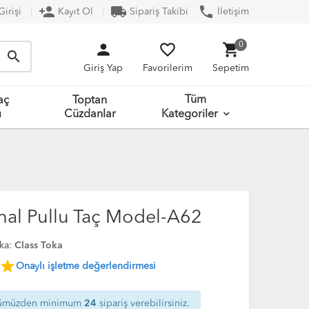
person_add
local_shipping
phone
irişi
Kayıt Ol
Sipariş Takibi
İletişim
person
favorite_border
shopping_cart
0
search
Giriş Yap
Favorilerim
Sepetim
Tüm
aç
Toptan
ı
Cüzdanlar
Kategoriler
thal Pullu Taç Model-A62
ka:
Class Toka
star
Onaylı işletme değerlendirmesi
ümüzden minimum
24
sipariş verebilirsiniz.