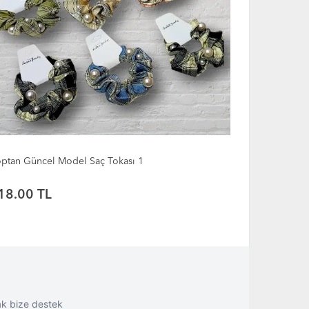
ptan Güncel Model Saç Tokası 28
Toptan Günc
24.00 TL
25.00 T