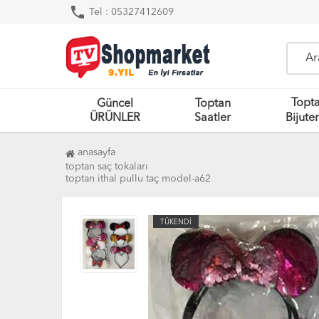
phone
Tel : 05327412609
Topt
Güncel
Toptan
ÜRÜNLER
Saatler
Bijuter
anasayfa
toptan saç tokaları
toptan i̇thal pullu taç model-a62
TÜKENDİ