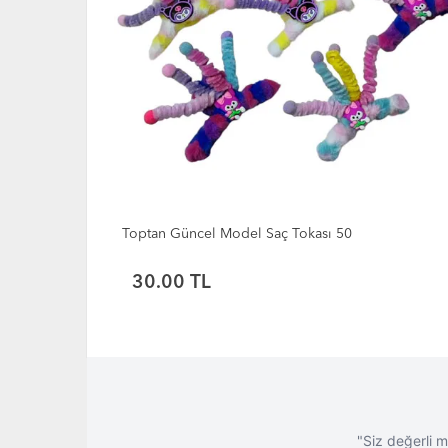
Toptan Kız Çocuk Kalpli ve Kelebek Kutu Renkli Sa
Tokası ve Lastik Seti
70.00 TL