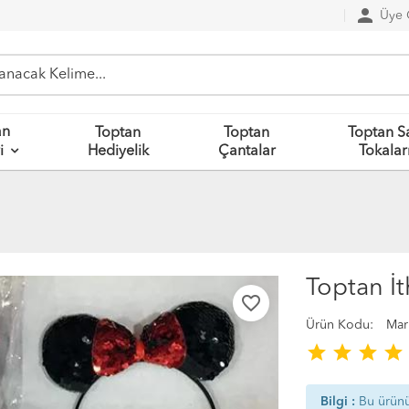
person
Üye G
an
Toptan
Toptan
Toptan S
Hediyelik
Çantalar
Tokalar
i
Toptan İ
favorite_border
Ürün Kodu:
Mar
star
star
star
star
Bilgi :
Bu ürün