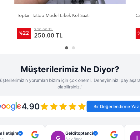
Citizen Model Unisex Classic Metal Saat
To
Sa
270.00 TL
22
%
210.00 TL