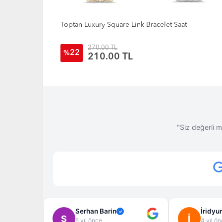
Toptan Tattoo Model Erkek Kol Saati
320.00 TL
22
%
250.00 TL