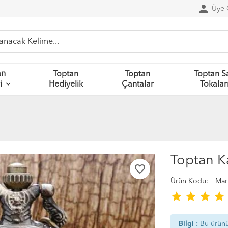
person
Üye G
an
Toptan
Toptan
Toptan S
Hediyelik
Çantalar
Tokalar
i
Toptan Ka
favorite_border
Ürün Kodu:
Mar
star
star
star
star
Bilgi :
Bu ürün