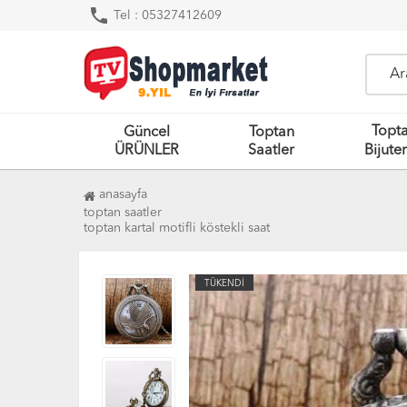
phone
Tel : 05327412609
Topt
Güncel
Toptan
ÜRÜNLER
Saatler
Bijuter
anasayfa
toptan saatler
toptan kartal motifli köstekli saat
TÜKENDİ