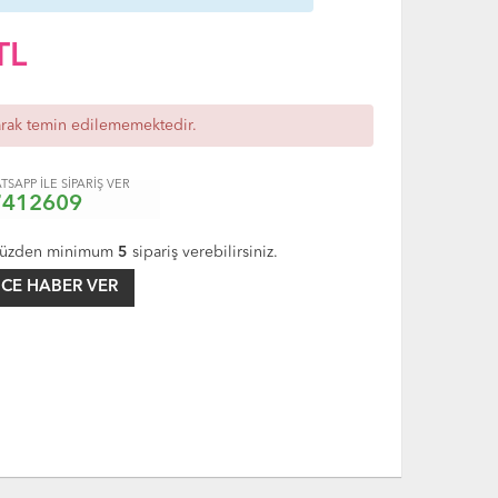
TL
arak temin edilememektedir.
TSAPP İLE SİPARİŞ VER
7412609
üzden minimum
5
sipariş verebilirsiniz.
CE HABER VER