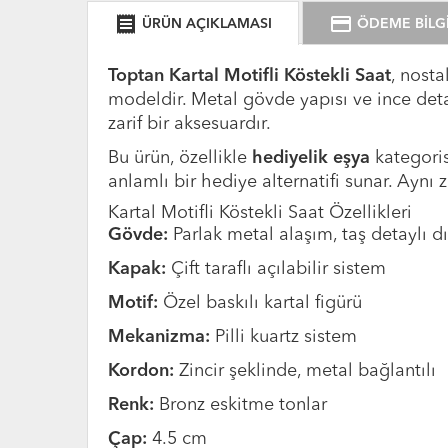
receipt
credit_card
ÜRÜN AÇIKLAMASI
ÖDEME BİLGİ
Toptan Kartal Motifli Köstekli Saat
, nosta
modeldir. Metal gövde yapısı ve ince det
zarif bir aksesuardır.
Bu ürün, özellikle
hediyelik eşya
kategoris
anlamlı bir hediye alternatifi sunar. Aynı 
Kartal Motifli Köstekli Saat Özellikleri
Gövde:
Parlak metal alaşım, taş detaylı d
Kapak:
Çift taraflı açılabilir sistem
Motif:
Özel baskılı kartal figürü
Mekanizma:
Pilli kuartz sistem
Kordon:
Zincir şeklinde, metal bağlantılı
Renk:
Bronz eskitme tonlar
Çap:
4.5 cm