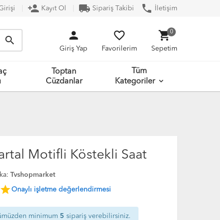
person_add
local_shipping
phone
irişi
Kayıt Ol
Sipariş Takibi
İletişim
person
favorite_border
shopping_cart
0
search
Giriş Yap
Favorilerim
Sepetim
Tüm
aç
Toptan
ı
Cüzdanlar
Kategoriler
rtal Motifli Köstekli Saat
ka:
Tvshopmarket
star
Onaylı işletme değerlendirmesi
ümüzden minimum
5
sipariş verebilirsiniz.