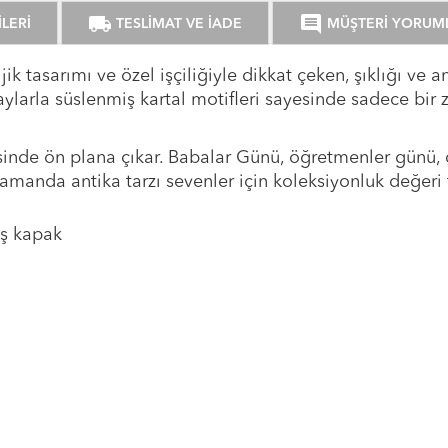
local_shipping
comment
LERİ
TESLİMAT VE İADE
MÜŞTERİ YORUM
ljik tasarımı ve özel işçiliğiyle dikkat çeken, şıklığı ve
aylarla süslenmiş kartal motifleri sayesinde sadece bi
inde ön plana çıkar. Babalar Günü, öğretmenler günü,
zamanda antika tarzı sevenler için koleksiyonluk değeri t
ış kapak