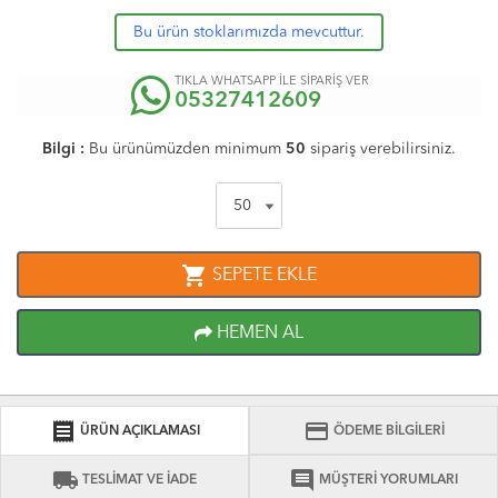
Bu ürün stoklarımızda mevcuttur.
TIKLA WHATSAPP İLE SİPARİŞ VER
05327412609
Bilgi :
Bu ürünümüzden minimum
50
sipariş verebilirsiniz.
shopping_cart
SEPETE EKLE
HEMEN AL
receipt
credit_card
ÜRÜN AÇIKLAMASI
ÖDEME BİLGİLERİ
local_shipping
comment
TESLİMAT VE İADE
MÜŞTERİ YORUMLARI