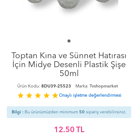
Toptan Kına ve Sünnet Hatırası
İçin Midye Desenli Plastik Şişe
50ml
Ürün Kodu:
8DU39-25523
Marka:
Tvshopmarket
star
star
star
star
star
Onaylı işletme değerlendirmesi
Bilgi :
Bu ürünümüzden minimum
50
sipariş verebilirsiniz.
12.50
TL