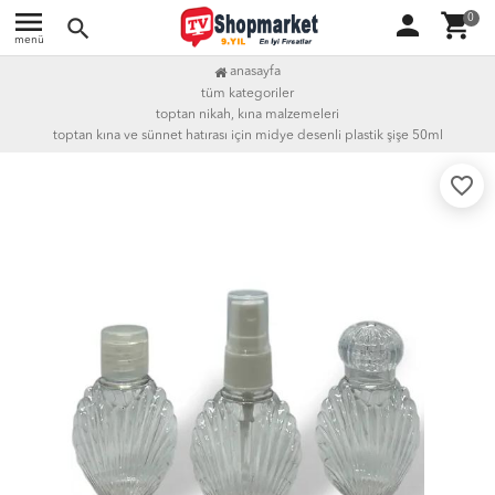
menu
person
shopping_cart
0
search
menü
anasayfa
tüm kategoriler
toptan nikah, kına malzemeleri
toptan kına ve sünnet hatırası i̇çin midye desenli plastik şişe 50ml
favorite_border