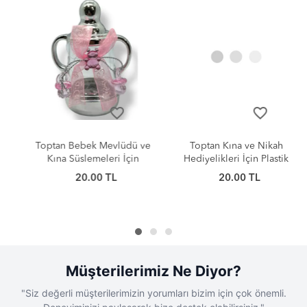
favorite_border
favorite_border
Toptan Bebek Mevlüdü ve
Toptan Kına ve Nikah
Kına Süslemeleri İçin
Hediyelikleri İçin Plastik
Plastik Biberon 9cm
Kutu 5cm
20.00 TL
20.00 TL