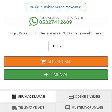
Bu ürün stoklarımızda mevcuttur.
TIKLA WHATSAPP İLE SİPARİŞ VER
05327412609
Bilgi :
Bu ürünümüzden minimum
100
sipariş verebilirsiniz.
shopping_cart
SEPETE EKLE
HEMEN AL
receipt
credit_card
ÜRÜN AÇIKLAMASI
ÖDEME BİLGİLERİ
local_shipping
comment
TESLİMAT VE İADE
MÜŞTERİ YORUMLARI