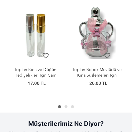
favorite_border
favorite_border
Toptan Bebek Mevlüdü ve
Toptan Kına ve Nikah
Kına Süslemeleri İçin
Hediyelikleri İçin Plastik
Plastik Biberon 9cm
Kutu 5cm
20.00 TL
20.00 TL