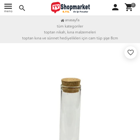
menu
person
shopping_cart
0
search
menü
anasayfa
tüm kategoriler
toptan nikah, kına malzemeleri
toptan kına ve sünnet hediyelikleri i̇çin cam tüp şişe 8cm
favorite_border