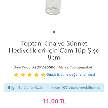
Toptan Kına ve Sünnet
Hediyelikleri İçin Cam Tüp Şişe
8cm
Ürün Kodu:
X2DPV-25506
Marka:
Tvshopmarket
star
star
star
star
star
Onaylı işletme değerlendirmesi
Bilgi :
Bu ürünümüzden minimum
100
sipariş verebilirsiniz.
11.00
TL