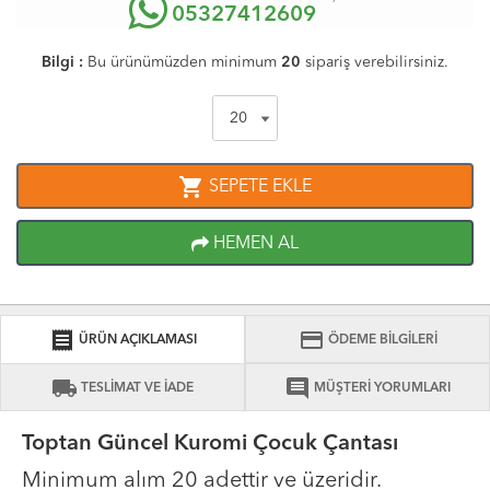
05327412609
Bilgi :
Bu ürünümüzden minimum
20
sipariş verebilirsiniz.
shopping_cart
SEPETE EKLE
HEMEN AL
receipt
credit_card
ÜRÜN AÇIKLAMASI
ÖDEME BİLGİLERİ
local_shipping
comment
TESLİMAT VE İADE
MÜŞTERİ YORUMLARI
Toptan Güncel Kuromi Çocuk Çantası
Minimum alım 20 adettir ve üzeridir.