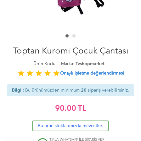
Toptan Kuromi Çocuk Çantası
Ürün Kodu:
Marka:
Tvshopmarket
star
star
star
star
star
Onaylı işletme değerlendirmesi
Bilgi :
Bu ürünümüzden minimum
20
sipariş verebilirsiniz.
90.00
TL
Bu ürün stoklarımızda mevcuttur.
TIKLA WHATSAPP İLE SİPARİŞ VER