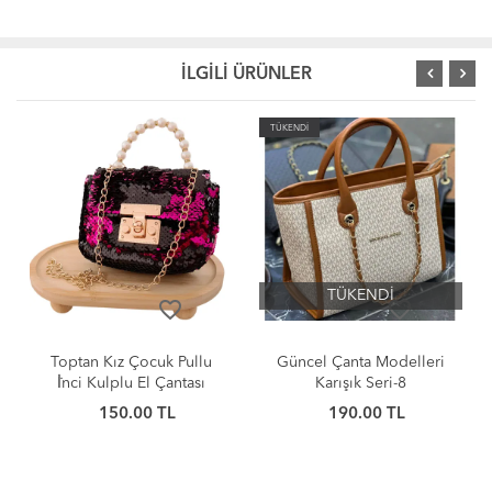
İLGİLİ ÜRÜNLER
TÜKENDİ
TÜKENDİ
TÜKENDİ
TÜKENDİ
favorite_border
favorite_border
Güncel Çanta Modelleri
Güncel Çanta Modelleri
Karışık Seri-8
Karışık Seri-7
190.00 TL
170.00 TL