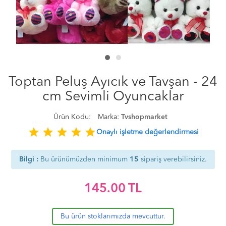
Toptan Peluş Ayıcık ve Tavşan - 24
cm Sevimli Oyuncaklar
Ürün Kodu:
Marka:
Tvshopmarket
star
star
star
star
star
Onaylı işletme değerlendirmesi
Bilgi :
Bu ürünümüzden minimum
15
sipariş verebilirsiniz.
145.00
TL
Bu ürün stoklarımızda mevcuttur.