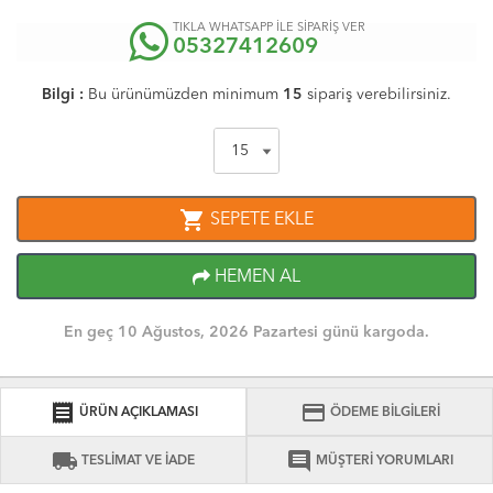
TIKLA WHATSAPP İLE SİPARİŞ VER
05327412609
Bilgi :
Bu ürünümüzden minimum
15
sipariş verebilirsiniz.
shopping_cart
SEPETE EKLE
HEMEN AL
En geç 10 Ağustos, 2026 Pazartesi günü kargoda.
receipt
credit_card
ÜRÜN AÇIKLAMASI
ÖDEME BİLGİLERİ
local_shipping
comment
TESLİMAT VE İADE
MÜŞTERİ YORUMLARI