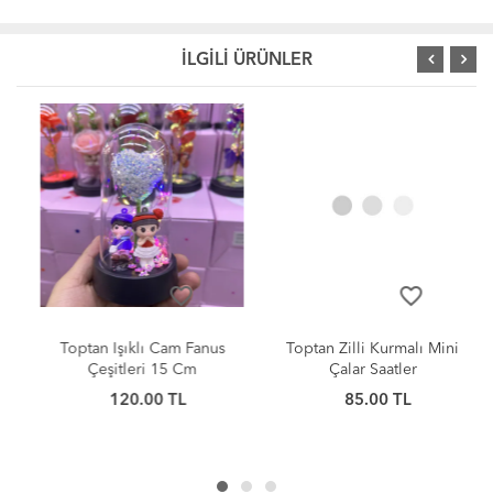
İLGİLİ ÜRÜNLER
favorite_border
favorite_border
Toptan Işıklı Cam Fanus
Toptan Zilli Kurmalı Mini
Çeşitleri 15 Cm
Çalar Saatler
120.00 TL
85.00 TL