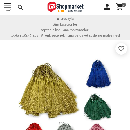
menu
person
shopping_cart
0
search
menü
anasayfa
tüm kategoriler
toptan nikah, kına malzemeleri
toptan püskül süs - 9 renk seçenekli kına ve davet süsleme malzemesi
favorite_border