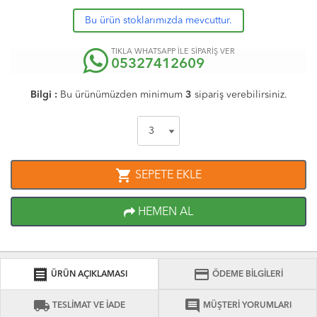
Bu ürün stoklarımızda mevcuttur.
TIKLA WHATSAPP İLE SİPARİŞ VER
05327412609
Bilgi :
Bu ürünümüzden minimum
3
sipariş verebilirsiniz.
shopping_cart
SEPETE EKLE
HEMEN AL
receipt
credit_card
ÜRÜN AÇIKLAMASI
ÖDEME BİLGİLERİ
local_shipping
comment
TESLİMAT VE İADE
MÜŞTERİ YORUMLARI