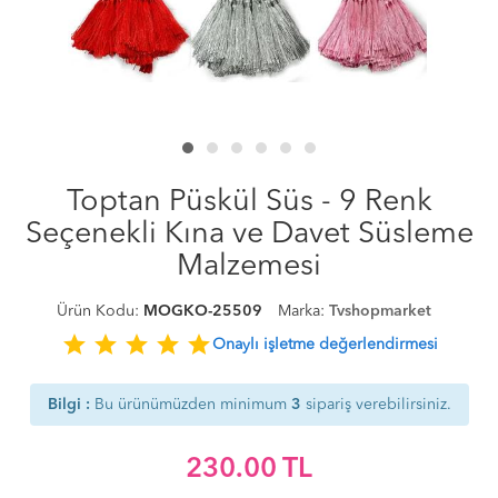
Toptan Püskül Süs - 9 Renk
Seçenekli Kına ve Davet Süsleme
Malzemesi
Ürün Kodu:
MOGKO-25509
Marka:
Tvshopmarket
star
star
star
star
star
Onaylı işletme değerlendirmesi
Bilgi :
Bu ürünümüzden minimum
3
sipariş verebilirsiniz.
230.00
TL