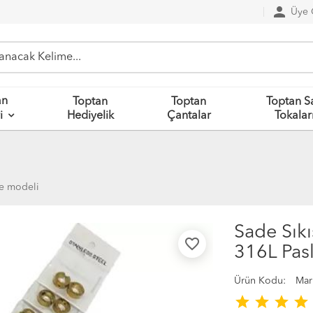
person
Üye G
an
Toptan
Toptan
Toptan S
Hediyelik
Çantalar
Tokalar
i
pe modeli
Sade Sıkı
favorite_border
316L Pas
Ürün Kodu:
Mar
star
star
star
star