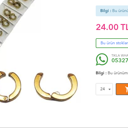
Bilgi :
Bu ürün
24.00
T
Bu ürün stokla
TIKLA WHA
0532
Bilgi :
Bu ürünüm
shoppi