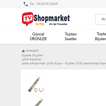
phone
Tel : 05327412609
Topt
Güncel
Toptan
ÜRÜNLER
Saatler
Bijuter
anasayfa
toptan bijuteri
çelik küpeler
sade sıkıştırmalı çelik küpe - toptan 316l paslanmaz kü