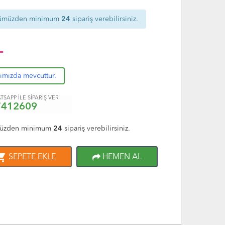
ümüzden minimum
24
sipariş verebilirsiniz.
L
rımızda mevcuttur.
TSAPP İLE SİPARİŞ VER
7412609
üzden minimum
24
sipariş verebilirsiniz.
ng_cart
SEPETE EKLE
HEMEN AL