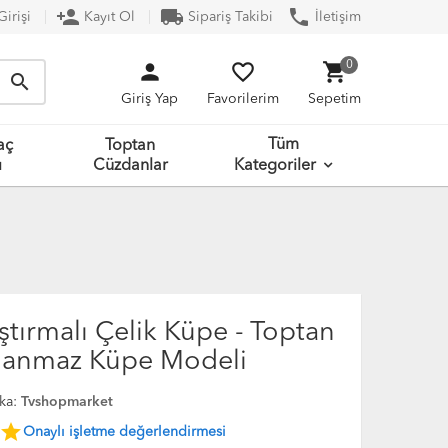
person_add
local_shipping
phone
irişi
Kayıt Ol
Sipariş Takibi
İletişim
person
favorite_border
shopping_cart
0
search
Giriş Yap
Favorilerim
Sepetim
Tüm
aç
Toptan
ı
Cüzdanlar
Kategoriler
ştırmalı Çelik Küpe - Toptan
lanmaz Küpe Modeli
ka:
Tvshopmarket
star
Onaylı işletme değerlendirmesi