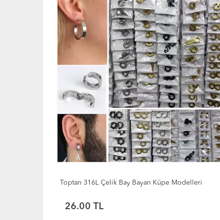
lleri
Toptan Bayan Çelik Çoklu Küpe Modeli - Kararma
Yapmaz Trend Küpe Seti
120.00 TL