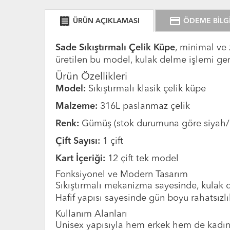
receipt
credit_card
ÜRÜN AÇIKLAMASI
ÖDEME BİLGİ
Sade Sıkıştırmalı Çelik Küpe
, minimal ve
üretilen bu model, kulak delme işlemi ger
Ürün Özellikleri
Model:
Sıkıştırmalı klasik çelik küpe
Malzeme:
316L paslanmaz çelik
Renk:
Gümüş (stok durumuna göre siyah/go
Çift Sayısı:
1 çift
Kart İçeriği:
12 çift tek model
Fonksiyonel ve Modern Tasarım
Sıkıştırmalı mekanizma sayesinde, kulak de
Hafif yapısı sayesinde gün boyu rahatsızlı
Kullanım Alanları
Unisex yapısıyla hem erkek hem de kadın 