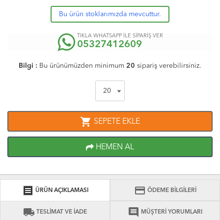
Bu ürün stoklarımızda mevcuttur.
TIKLA WHATSAPP İLE SİPARİŞ VER
05327412609
Bilgi :
Bu ürünümüzden minimum
20
sipariş verebilirsiniz.
shopping_cart
SEPETE EKLE
HEMEN AL
receipt
credit_card
ÜRÜN AÇIKLAMASI
ÖDEME BİLGİLERİ
local_shipping
comment
TESLİMAT VE İADE
MÜŞTERİ YORUMLARI