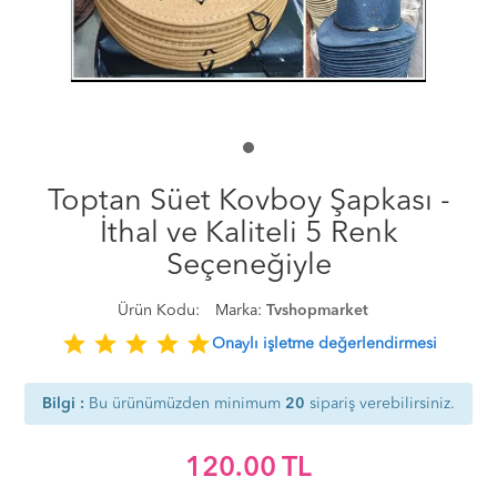
Toptan Süet Kovboy Şapkası -
İthal ve Kaliteli 5 Renk
Seçeneğiyle
Ürün Kodu:
Marka:
Tvshopmarket
star
star
star
star
star
Onaylı işletme değerlendirmesi
Bilgi :
Bu ürünümüzden minimum
20
sipariş verebilirsiniz.
120.00
TL