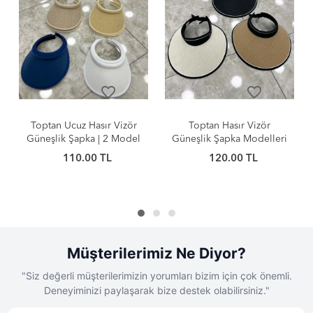
favorite_border
favorite_border
Toptan Hasır Vizör
Toptan Bayan Yazlık Hasır
Güneşlik Şapka Modelleri
Şapkalar | Renkli Fiyonklu
| Uygun Fiyat Plaj Şapkası |
Plaj Modelleri
120.00 TL
110.00 TL
Seri 1