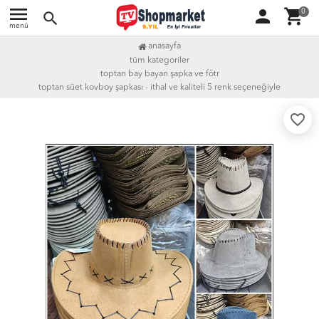
menu
person
shopping_cart
0
search
menü
anasayfa
tüm kategoriler
toptan bay bayan şapka ve fötr
toptan süet kovboy şapkası - i̇thal ve kaliteli 5 renk seçeneğiyle
favorite_border