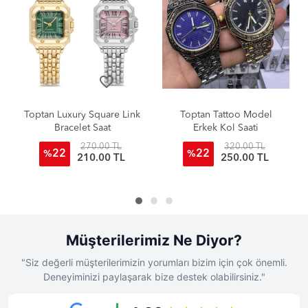
favorite_border
favorite_border
tan Luxury Square Link
Toptan Tattoo Model
Citiz
Bracelet Saat
Erkek Kol Saati
Clas
270.00 TL
320.00 TL
22
22
2
%
%
%
210.00 TL
250.00 TL