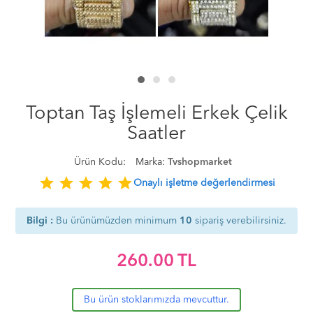
Toptan Taş İşlemeli Erkek Çelik
Saatler
Ürün Kodu:
Marka:
Tvshopmarket
star
star
star
star
star
Onaylı işletme değerlendirmesi
Bilgi :
Bu ürünümüzden minimum
10
sipariş verebilirsiniz.
260.00
TL
Bu ürün stoklarımızda mevcuttur.