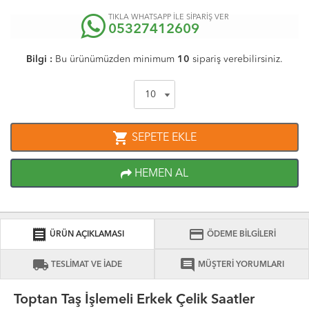
TIKLA WHATSAPP İLE SİPARİŞ VER
05327412609
Bilgi :
Bu ürünümüzden minimum
10
sipariş verebilirsiniz.
shopping_cart
SEPETE EKLE
HEMEN AL
receipt
credit_card
ÜRÜN AÇIKLAMASI
ÖDEME BİLGİLERİ
local_shipping
comment
TESLİMAT VE İADE
MÜŞTERİ YORUMLARI
Toptan Taş İşlemeli Erkek Çelik Saatler