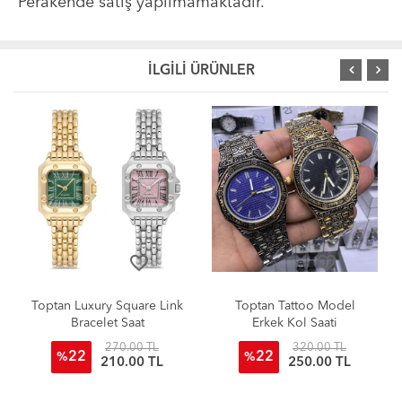
Perakende satış yapılmamaktadır.
İLGİLİ ÜRÜNLER
favorite_border
favorite_border
uxury Square Link
Toptan Tattoo Model
Citizen Mo
acelet Saat
Erkek Kol Saati
Classic M
270.00 TL
320.00 TL
2
22
22
%
%
210.00 TL
250.00 TL
2