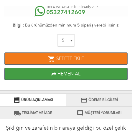
TIKLA WHATSAPP İLE SİPARİŞ VER
05327412609
Bilgi :
Bu ürünümüzden minimum
5
sipariş verebilirsiniz.
shopping_cart
SEPETE EKLE
HEMEN AL
receipt
credit_card
ÜRÜN AÇIKLAMASI
ÖDEME BİLGİLERİ
local_shipping
comment
TESLİMAT VE İADE
MÜŞTERİ YORUMLARI
Şıklığın ve zarafetin bir araya geldiği bu özel çelik