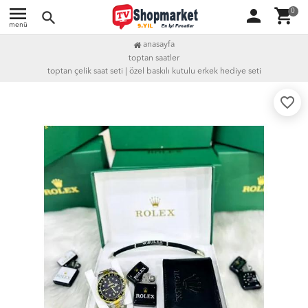
menu
person
shopping_cart
0
search
menü
anasayfa
toptan saatler
toptan çelik saat seti | özel baskılı kutulu erkek hediye seti
favorite_border