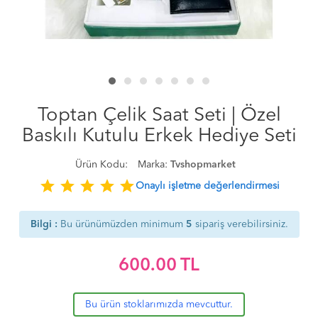
Toptan Çelik Saat Seti | Özel
Baskılı Kutulu Erkek Hediye Seti
Ürün Kodu:
Marka:
Tvshopmarket
star
star
star
star
star
Onaylı işletme değerlendirmesi
Bilgi :
Bu ürünümüzden minimum
5
sipariş verebilirsiniz.
600.00
TL
Bu ürün stoklarımızda mevcuttur.