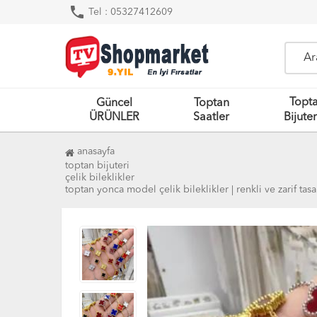
phone
Tel : 05327412609
Topt
Güncel
Toptan
ÜRÜNLER
Saatler
Bijuter
anasayfa
toptan bijuteri
çelik bileklikler
toptan yonca model çelik bileklikler | renkli ve zarif tas