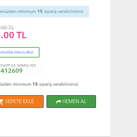
ümüzden minimum
15
sipariş verebilirsiniz.
.00 TL
.00
TL
rımızda mevcuttur.
TSAPP İLE SİPARİŞ VER
7412609
üzden minimum
15
sipariş verebilirsiniz.
ng_cart
SEPETE EKLE
HEMEN AL