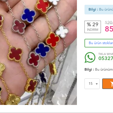
Bilgi :
Bu ürün
120
% 29
85
İNDİRİM
Bu ürün stokla
TIKLA WHA
0532
Bilgi :
Bu ürünüm
shoppi