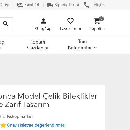
person_add
local_shipping
phone
irişi
Kayıt Ol
Sipariş Takibi
İletişim
person
favorite_border
shopping_cart
0
search
Giriş Yap
Favorilerim
Sepetim
Tüm
aç
Toptan
ı
Cüzdanlar
Kategoriler
nca Model Çelik Bileklikler
ve Zarif Tasarım
ka:
Tvshopmarket
star
Onaylı işletme değerlendirmesi