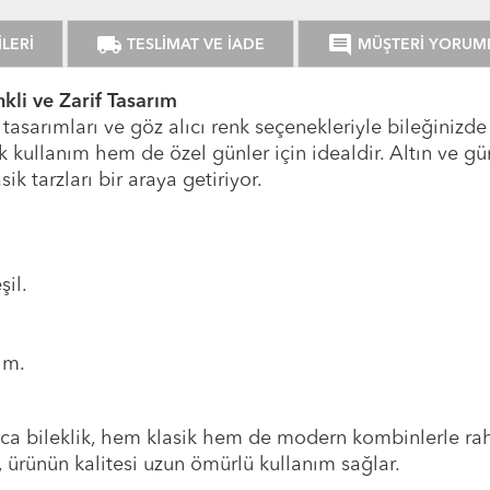
local_shipping
comment
LERİ
TESLİMAT VE İADE
MÜŞTERİ YORUM
kli ve Zarif Tasarım
 tasarımları ve göz alıcı renk seçenekleriyle bileğinizd
ük kullanım hem de özel günler için idealdir. Altın ve gü
ik tarzları bir araya getiriyor.
şil.
ım.
ca bileklik, hem klasik hem de modern kombinlerle rahat
n, ürünün kalitesi uzun ömürlü kullanım sağlar.