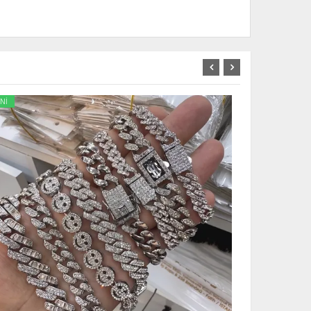
Nİ
YENİ