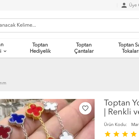
person
Üye G
an
Toptan
Toptan
Toptan S
Hediyelik
Çantalar
Tokalar
i
arım
Toptan Yo
favorite_border
| Renkli 
Ürün Kodu:
Mar
star
star
star
star