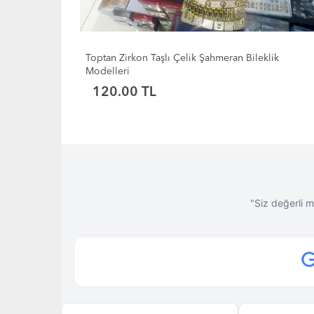
lik
Toptan Bayan Kararmaz Çelik Çeyrek Altın Hazneli
Kelepçe Bileklik
155.00 TL