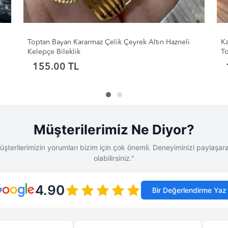
Kararmaz Taşlı Iced-Out Cuban Link Bileklik Seti |
To
Toptan Takı
Mo
160.00 TL