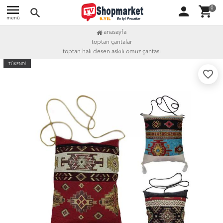
menu
person
shopping_cart
0
search
menü
anasayfa
toptan çantalar
toptan halı desen askılı omuz çantası
TÜKENDİ
favorite_border