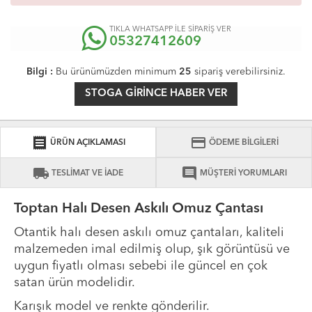
TIKLA WHATSAPP İLE SİPARİŞ VER
05327412609
Bilgi :
Bu ürünümüzden minimum
25
sipariş verebilirsiniz.
STOGA GIRINCE HABER VER
receipt
credit_card
ÜRÜN AÇIKLAMASI
ÖDEME BİLGİLERİ
local_shipping
comment
TESLİMAT VE İADE
MÜŞTERİ YORUMLARI
Toptan Halı Desen Askılı Omuz Çantası
Otantik halı desen askılı omuz çantaları, kaliteli
malzemeden imal edilmiş olup, şık görüntüsü ve
uygun fiyatlı olması sebebi ile güncel en çok
satan ürün modelidir.
Karışık model ve renkte gönderilir.