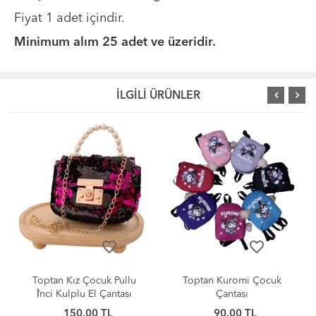
Fiyat 1 adet içindir.
Minimum alım 25 adet ve üzeridir.
İLGİLİ ÜRÜNLER
favorite_border
favorite_border
Toptan Kız Çocuk Pullu
Toptan Kuromi Çocuk
İ̇̇nci Kulplu El Çantası
Çantası
150.00 TL
90.00 TL