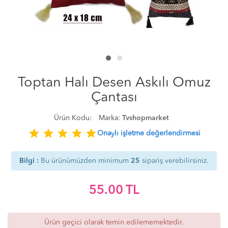
Toptan Halı Desen Askılı Omuz
Çantası
Ürün Kodu:
Marka:
Tvshopmarket
star
star
star
star
star
Onaylı işletme değerlendirmesi
Bilgi :
Bu ürünümüzden minimum
25
sipariş verebilirsiniz.
55.00
TL
Ürün geçici olarak temin edilememektedir.