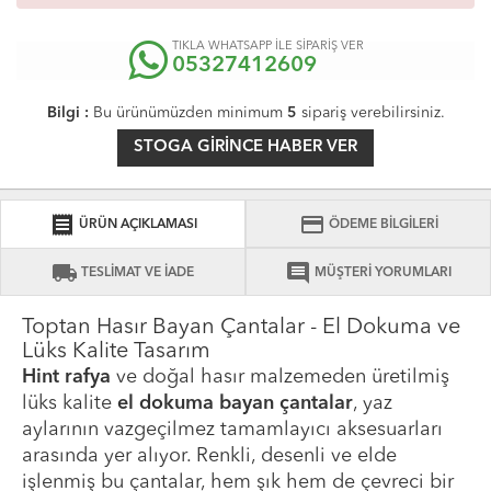
TIKLA WHATSAPP İLE SİPARİŞ VER
05327412609
Bilgi :
Bu ürünümüzden minimum
5
sipariş verebilirsiniz.
STOGA GIRINCE HABER VER
receipt
credit_card
ÜRÜN AÇIKLAMASI
ÖDEME BİLGİLERİ
local_shipping
comment
TESLİMAT VE İADE
MÜŞTERİ YORUMLARI
Toptan Hasır Bayan Çantalar - El Dokuma ve
Lüks Kalite Tasarım
Hint rafya
ve doğal hasır malzemeden üretilmiş
lüks kalite
el dokuma bayan çantalar
, yaz
aylarının vazgeçilmez tamamlayıcı aksesuarları
arasında yer alıyor. Renkli, desenli ve elde
işlenmiş bu çantalar, hem şık hem de çevreci bir