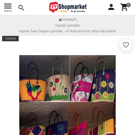
menu
person
shopping_cart
0
search
menü
anasayfa
toptan çantalar
toptan hasır bayan çantalar - el dokuma hint rafya lüks kalite
TÜKENDİ
favorite_border