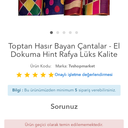
Toptan Hasır Bayan Çantalar - El
Dokuma Hint Rafya Lüks Kalite
Ürün Kodu:
Marka:
Tvshopmarket
star
star
star
star
star
Onaylı işletme değerlendirmesi
Bilgi :
Bu ürünümüzden minimum
5
sipariş verebilirsiniz.
Sorunuz
Ürün geçici olarak temin edilememektedir.