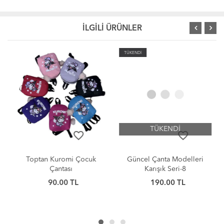
İLGİLİ ÜRÜNLER
TÜKENDİ
TÜKENDİ
favorite_border
favorite_border
Toptan Kuromi Çocuk
Güncel Çanta Modelleri
Çantası
Karışık Seri-8
90.00 TL
190.00 TL